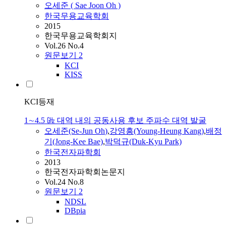
오세준
( Sae Joon
Oh
)
한국무용교육학회
2015
한국무용교육학회지
Vol.26 No.4
원문보기
2
KCI
KISS
KCI등재
1∼4.5 ㎓ 대역 내의 공동사용 후보 주파수 대역 발굴
오세준
(Se-Jun
Oh
)
,
강영흥(Young-Heung Kang)
,
배정
기(Jong-Kee Bae)
,
박덕규(Duk-Kyu Park)
한국전자파학회
2013
한국전자파학회논문지
Vol.24 No.8
원문보기
2
NDSL
DBpia