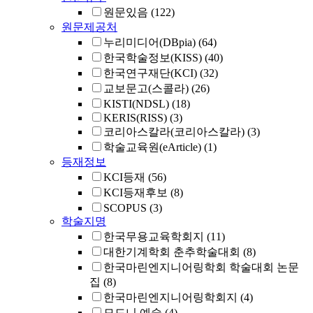
원문있음
(122)
원문제공처
누리미디어(DBpia)
(64)
한국학술정보(KISS)
(40)
한국연구재단(KCI)
(32)
교보문고(스콜라)
(26)
KISTI(NDSL)
(18)
KERIS(RISS)
(3)
코리아스칼라(코리아스칼라)
(3)
학술교육원(eArticle)
(1)
등재정보
KCI등재
(56)
KCI등재후보
(8)
SCOPUS
(3)
학술지명
한국무용교육학회지
(11)
대한기계학회 춘추학술대회
(8)
한국마린엔지니어링학회 학술대회 논문
집
(8)
한국마린엔지니어링학회지
(4)
모드니 예술
(4)