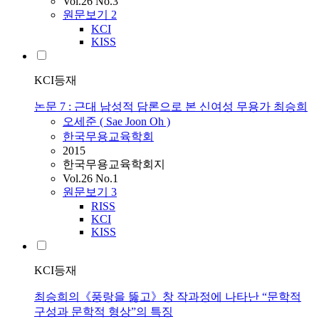
Vol.26 No.3
원문보기
2
KCI
KISS
KCI등재
논문 7 : 근대 남성적 담론으로 본 신여성 무용가 최승희
오세준
( Sae Joon
Oh
)
한국무용교육학회
2015
한국무용교육학회지
Vol.26 No.1
원문보기
3
RISS
KCI
KISS
KCI등재
최승희의《풍랑을 뚫고》창 작과정에 나타난 “문학적
구성과 문학적 형상”의 특징