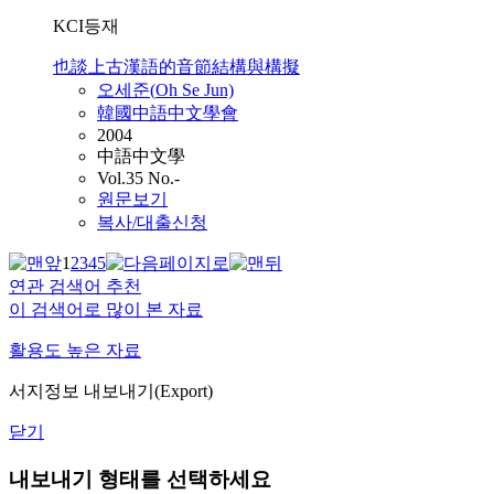
KCI등재
也談上古漢語的音節結構與構擬
오세준
(
Oh
Se Jun)
韓國中語中文學會
2004
中語中文學
Vol.35 No.-
원문보기
복사/대출신청
1
2
3
4
5
연관 검색어 추천
이 검색어로 많이 본 자료
활용도 높은 자료
서지정보 내보내기(Export)
닫기
내보내기 형태를 선택하세요