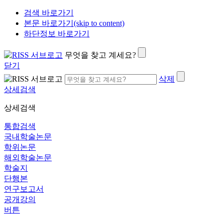
검색 바로가기
본문 바로가기(skip to content)
하단정보 바로가기
무엇을 찾고 계세요?
닫기
삭제
상세검색
상세검색
통합검색
국내학술논문
학위논문
해외학술논문
학술지
단행본
연구보고서
공개강의
버튼