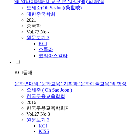
漢-알타이諸語 비교로 본 ‘바다(海)’의 語源
오세준
(
Oh
Se-Jun)(吳世畯)
대한중국학회
2021
중국학
Vol.77 No.-
원문보기
3
KCI
스콜라
코리아스칼라
KCI등재
문화연대의 ‘문화교육’ 기획과 ‘문화예술교육’의 형성
오세준
(
Oh
Sae Joon )
한국무용교육학회
2016
한국무용교육학회지
Vol.27 No.3
원문보기
2
KCI
KISS