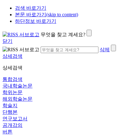
검색 바로가기
본문 바로가기(skip to content)
하단정보 바로가기
무엇을 찾고 계세요?
닫기
삭제
상세검색
상세검색
통합검색
국내학술논문
학위논문
해외학술논문
학술지
단행본
연구보고서
공개강의
버튼