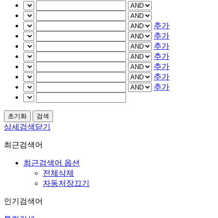
추가
추가
추가
추가
추가
추가
추가
상세검색닫기
최근검색어
최근검색어 옵션
전체삭제
자동저장끄기
인기검색어