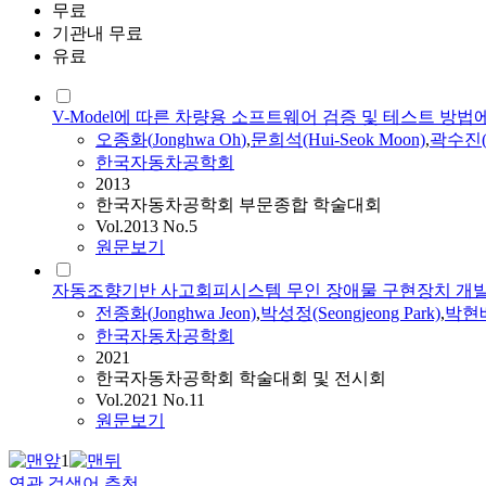
무료
기관내 무료
유료
V-Model에 따른 차량용 소프트웨어 검증 및 테스트 방법
오종화
(
Jonghwa
Oh
)
,
문희석(Hui-Seok Moon)
,
곽수진(S
한국자동차공학회
2013
한국자동차공학회 부문종합 학술대회
Vol.2013 No.5
원문보기
자동조향기반 사고회피시스템 무인 장애물 구현장치 개
전종화(
Jonghwa
Jeon)
,
박성정(Seongjeong Park)
,
박현배(
한국자동차공학회
2021
한국자동차공학회 학술대회 및 전시회
Vol.2021 No.11
원문보기
1
연관 검색어 추천