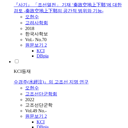
『사기』 「조선열전」 기재 ‘秦故空地上下鄣’에 대한
검토 -秦故空地上下鄣의 공간적 범위와 기능-
오현수
고려사학회
2018
한국사학보
Vol.- No.70
원문보기
2
KCI
DBpia
KCI등재
수경주(水經注)』의 고조선 지명 연구
오현수
고조선단군학회
2022
고조선단군학
Vol.49 No.-
원문보기
2
KCI
DBpia