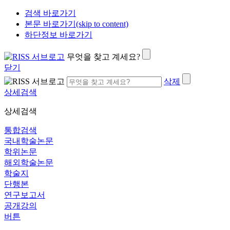
검색 바로가기
본문 바로가기(skip to content)
하단정보 바로가기
무엇을 찾고 계세요?
닫기
삭제
상세검색
상세검색
통합검색
국내학술논문
학위논문
해외학술논문
학술지
단행본
연구보고서
공개강의
버튼