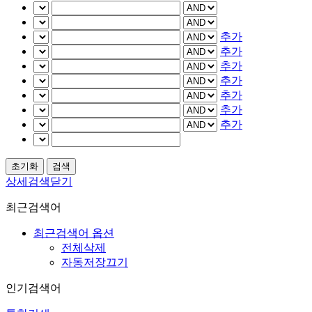
추가
추가
추가
추가
추가
추가
추가
상세검색닫기
최근검색어
최근검색어 옵션
전체삭제
자동저장끄기
인기검색어