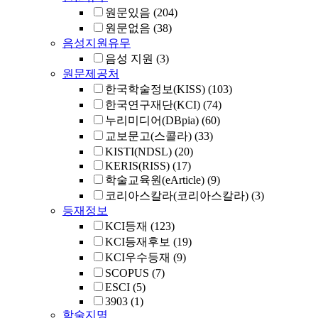
원문있음
(204)
원문없음
(38)
음성지원유무
음성 지원
(3)
원문제공처
한국학술정보(KISS)
(103)
한국연구재단(KCI)
(74)
누리미디어(DBpia)
(60)
교보문고(스콜라)
(33)
KISTI(NDSL)
(20)
KERIS(RISS)
(17)
학술교육원(eArticle)
(9)
코리아스칼라(코리아스칼라)
(3)
등재정보
KCI등재
(123)
KCI등재후보
(19)
KCI우수등재
(9)
SCOPUS
(7)
ESCI
(5)
3903
(1)
학술지명