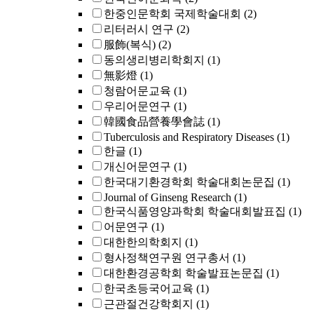
한중인문학회 국제학술대회
(2)
리터러시 연구
(2)
服飾(복식)
(2)
동의생리병리학회지
(1)
無影燈
(1)
청람어문교육
(1)
우리어문연구
(1)
韓國食品營養學會誌
(1)
Tuberculosis and Respiratory Diseases
(1)
한글
(1)
개신어문연구
(1)
한국대기환경학회 학술대회논문집
(1)
Journal of Ginseng Research
(1)
한국식품영양과학회 학술대회발표집
(1)
어문연구
(1)
대한한의학회지
(1)
형사정책연구원 연구총서
(1)
대한환경공학회 학술발표논문집
(1)
한국초등국어교육
(1)
근관절건강학회지
(1)