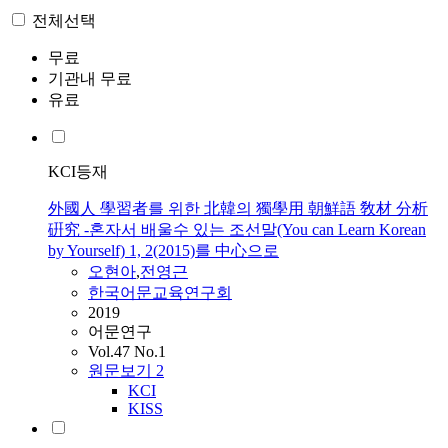
전체선택
무료
기관내 무료
유료
KCI등재
外國人 學習者를 위한 北韓의 獨學用 朝鮮語 敎材 分析
硏究 -혼자서 배울수 있는 조선말(You can Learn Korean
by Yourself) 1, 2(2015)를 中心으로
오현아
,
전영근
한국어문교육연구회
2019
어문연구
Vol.47 No.1
원문보기
2
KCI
KISS