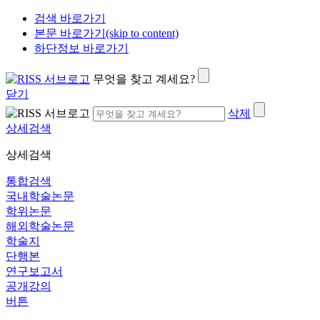
검색 바로가기
본문 바로가기(skip to content)
하단정보 바로가기
무엇을 찾고 계세요?
닫기
삭제
상세검색
상세검색
통합검색
국내학술논문
학위논문
해외학술논문
학술지
단행본
연구보고서
공개강의
버튼