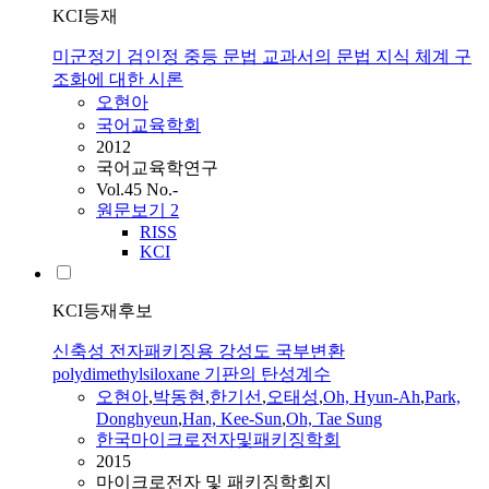
KCI등재
미군정기 검인정 중등 문법 교과서의 문법 지식 체계 구
조화에 대한 시론
오현아
국어교육학회
2012
국어교육학연구
Vol.45 No.-
원문보기
2
RISS
KCI
KCI등재후보
신축성 전자패키징용 강성도 국부변환
polydimethylsiloxane 기판의 탄성계수
오현아
,
박동현
,
한기선
,
오태성
,
Oh, Hyun-Ah
,
Park,
Donghyeun
,
Han, Kee-Sun
,
Oh, Tae Sung
한국마이크로전자및패키징학회
2015
마이크로전자 및 패키징학회지