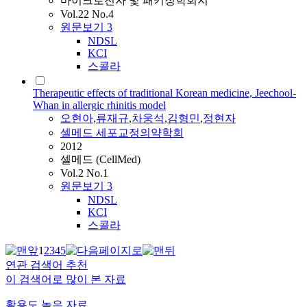
마이크로전자 및 패키징학회지
Vol.22 No.4
원문보기
3
NDSL
KCI
스콜라
Therapeutic effects of traditional Korean medicine, Jeechool-
Whan in allergic rhinitis model
오현아
,
류재규
,
차웅석
,
김형민
,
정현자
셀메드 세포교정의약학회
2012
셀메드 (CellMed)
Vol.2 No.1
원문보기
3
NDSL
KCI
스콜라
1
2
3
4
5
연관 검색어 추천
이 검색어로 많이 본 자료
활용도 높은 자료