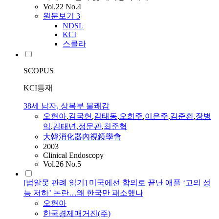
Vol.22 No.4
원문보기
3
NDSL
KCI
스콜라
SCOPUS
KCI등재
38세 남자, 상복부 불쾌감
오현아
,
김국현
,
김태동
,
오희주
,
이은주
,
김준환
,
장병
익
,
김태년
,
정문관
,
최준혁
大韓消化器內視鏡學會
2003
Clinical Endoscopy
Vol.26 No.5
[법알못 판례 읽기] 미국에선 합의로 끝난 애플 ‘고의 성
능 저하’ 논란…왜 한국만 패소했나
오현아
한국경제매거진(주)