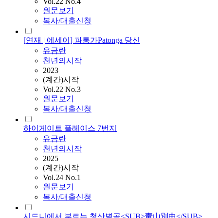
Vol.22 No.4
원문보기
복사/대출신청
[연재 | 에세이] 파통가Patonga 당신
유금란
천년의시작
2023
(계간)시작
Vol.22 No.3
원문보기
복사/대출신청
하이게이트 플레이스 7번지
유금란
천년의시작
2025
(계간)시작
Vol.24 No.1
원문보기
복사/대출신청
시드니에서 부르는 청산별곡<SUB>靑山別曲</SUB>