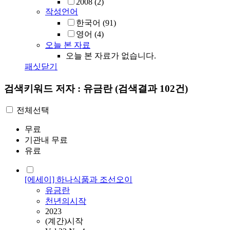
2008
(2)
작성언어
한국어
(91)
영어
(4)
오늘 본 자료
오늘 본 자료가 없습니다.
패싯닫기
검색키워드
저자 : 유금란
(검색결과 102건)
전체선택
무료
기관내 무료
유료
[에세이] 하나식품과 조선오이
유금란
천년의시작
2023
(계간)시작