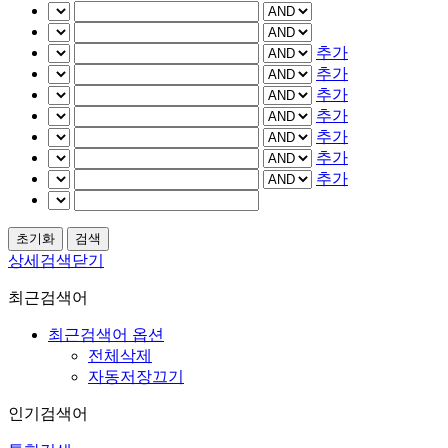
추가
추가
추가
추가
추가
추가
추가
상세검색닫기
최근검색어
최근검색어 옵션
전체삭제
자동저장끄기
인기검색어