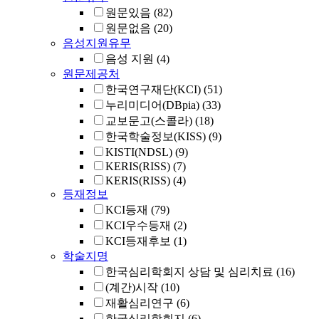
원문있음
(82)
원문없음
(20)
음성지원유무
음성 지원
(4)
원문제공처
한국연구재단(KCI)
(51)
누리미디어(DBpia)
(33)
교보문고(스콜라)
(18)
한국학술정보(KISS)
(9)
KISTI(NDSL)
(9)
KERIS(RISS)
(7)
KERIS(RISS)
(4)
등재정보
KCI등재
(79)
KCI우수등재
(2)
KCI등재후보
(1)
학술지명
한국심리학회지 상담 및 심리치료
(16)
(계간)시작
(10)
재활심리연구
(6)
한국심리학회지
(6)