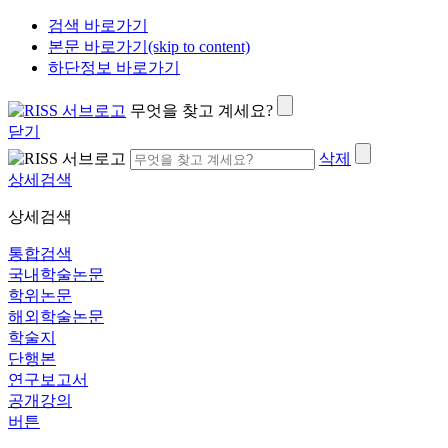
검색 바로가기
본문 바로가기(skip to content)
하단정보 바로가기
무엇을 찾고 계세요?
닫기
삭제
상세검색
상세검색
통합검색
국내학술논문
학위논문
해외학술논문
학술지
단행본
연구보고서
공개강의
버튼