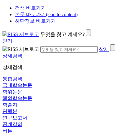
검색 바로가기
본문 바로가기(skip to content)
하단정보 바로가기
무엇을 찾고 계세요?
닫기
삭제
상세검색
상세검색
통합검색
국내학술논문
학위논문
해외학술논문
학술지
단행본
연구보고서
공개강의
버튼