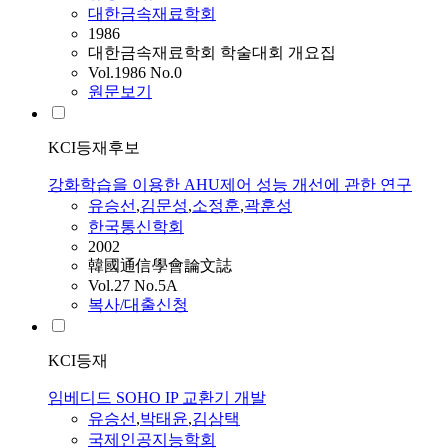
대한금속재료학회
1986
대한금속재료학회 학술대회 개요집
Vol.1986 No.0
원문보기
KCI등재후보
강화학습을 이용한 AHU제어 성능 개선에 관한 연구
유승선
,
김문성
,
소정훈
,
곽훈성
한국통신학회
2002
韓國通信學會論文誌
Vol.27 No.5A
복사/대출신청
KCI등재
임베디드 SOHO IP 교환기 개발
유승선
,
박태윤
,
김삼택
국제인공지능학회