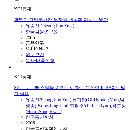
KCI등재
과도한 기업부채가 투자의 변동에 미치는 영향
유승선
( Seung Sun Yoo )
한국금융연구원
2005
금융연구
Vol.19 No.2
원문보기
복사/대출신청
KCI등재
SIP프로토콜 스텍을 기반으로 하는 분산형 IP PBX 단말
기 설계
유승선
(Seung-Sun Yoo)
,
유
기형(Gi-Hyoung Yoo)
,
임
평종(Pyung-Jong Lim)
,
현철주(chul-ju Hyun)
,
곽훈성
(Hoon-Sung Kwak)
한국통신학회
2006
한국통신학회논문지