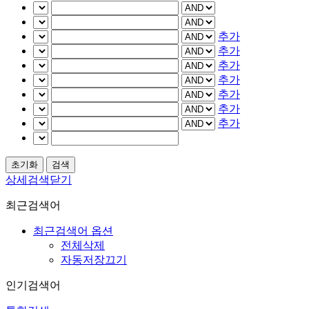
추가
추가
추가
추가
추가
추가
추가
상세검색닫기
최근검색어
최근검색어 옵션
전체삭제
자동저장끄기
인기검색어