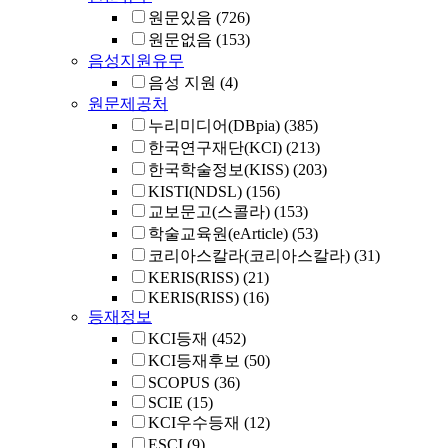
원문있음
(726)
원문없음
(153)
음성지원유무
음성 지원
(4)
원문제공처
누리미디어(DBpia)
(385)
한국연구재단(KCI)
(213)
한국학술정보(KISS)
(203)
KISTI(NDSL)
(156)
교보문고(스콜라)
(153)
학술교육원(eArticle)
(53)
코리아스칼라(코리아스칼라)
(31)
KERIS(RISS)
(21)
KERIS(RISS)
(16)
등재정보
KCI등재
(452)
KCI등재후보
(50)
SCOPUS
(36)
SCIE
(15)
KCI우수등재
(12)
ESCI
(9)