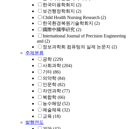
한국미용학회지
(2)
보건행정학회지
(2)
Child Health Nursing Research
(2)
한국환경복원기술학회지
(2)
國際中國學硏究
(2)
International Journal of Precision Engineering
and
(2)
정보과학회 컴퓨팅의 실제 논문지
(2)
주제분류
공학
(229)
사회과학
(204)
기타
(86)
의약학
(84)
인문학
(82)
자연과학
(77)
복합학
(66)
농수해양
(52)
예술체육
(32)
교육
(18)
발행연도
2026
(42)