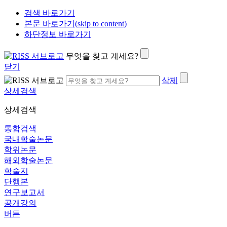
검색 바로가기
본문 바로가기(skip to content)
하단정보 바로가기
무엇을 찾고 계세요?
닫기
삭제
상세검색
상세검색
통합검색
국내학술논문
학위논문
해외학술논문
학술지
단행본
연구보고서
공개강의
버튼