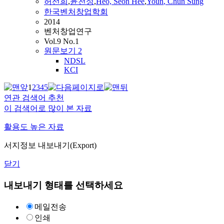
허선희
,
윤천성
,
Heo, Seon Hee
,
Youn
,
Chun
Sung
한국벤처창업학회
2014
벤처창업연구
Vol.9 No.1
원문보기
2
NDSL
KCI
1
2
3
4
5
연관 검색어 추천
이 검색어로 많이 본 자료
활용도 높은 자료
서지정보 내보내기(Export)
닫기
내보내기 형태를 선택하세요
메일전송
인쇄