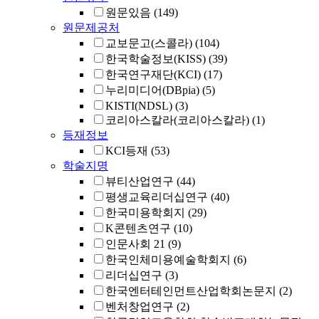
원문있음
(149)
원문제공처
교보문고(스콜라)
(104)
한국학술정보(KISS)
(39)
한국연구재단(KCI)
(17)
누리미디어(DBpia)
(5)
KISTI(NDSL)
(3)
코리아스칼라(코리아스칼라)
(1)
등재정보
KCI등재
(53)
학술지명
뷰티산업연구
(44)
평생교육리더십연구
(40)
한국미용학회지
(29)
K콘텐츠연구
(10)
인문사회 21
(9)
한국인체미용예술학회지
(6)
리더십연구
(3)
한국엔터테인먼트산업학회논문지
(2)
벤처창업연구
(2)