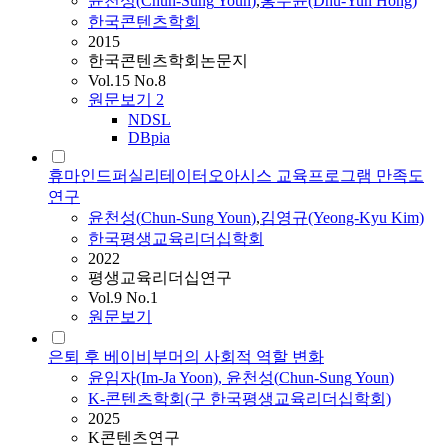
윤천성
(
Chun-Sung
Youn
)
,
홍두
윤
(Dhu-Yun Hong)
한국콘텐츠학회
2015
한국콘텐츠학회논문지
Vol.15 No.8
원문보기
2
NDSL
DBpia
휴마인드퍼실리테이터오아시스 교육프로그램 만족도
연구
윤천성
(
Chun-Sung
Youn
)
,
김영규(Yeong-Kyu Kim)
한국평생교육리더십학회
2022
평생교육리더십연구
Vol.9 No.1
원문보기
은퇴 후 베이비부머의 사회적 역할 변화
윤
임자(Im-Ja Yoon),
윤천성
(
Chun-Sung
Youn
)
K-콘텐츠학회(구 한국평생교육리더십학회)
2025
K콘텐츠연구