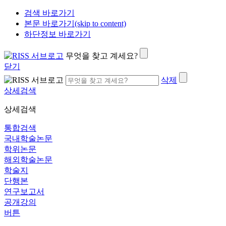
검색 바로가기
본문 바로가기(skip to content)
하단정보 바로가기
무엇을 찾고 계세요?
닫기
삭제
상세검색
상세검색
통합검색
국내학술논문
학위논문
해외학술논문
학술지
단행본
연구보고서
공개강의
버튼