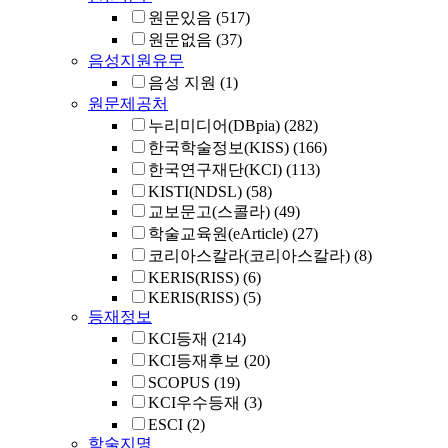
원문있음
(517)
원문없음
(37)
음성지원유무
음성 지원
(1)
원문제공처
누리미디어(DBpia)
(282)
한국학술정보(KISS)
(166)
한국연구재단(KCI)
(113)
KISTI(NDSL)
(58)
교보문고(스콜라)
(49)
학술교육원(eArticle)
(27)
코리아스칼라(코리아스칼라)
(8)
KERIS(RISS)
(6)
KERIS(RISS)
(5)
등재정보
KCI등재
(214)
KCI등재후보
(20)
SCOPUS
(19)
KCI우수등재
(3)
ESCI
(2)
학술지명