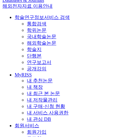
Databases & Journals
해외전자자료 이용안내
학술연구정보서비스 검색
통합검색
학위논문
국내학술논문
해외학술논문
학술지
단행본
연구보고서
공개강의
MyRISS
내 추천논문
내 책장
내 최근 본 논문
내 저작물관리
내 구매·신청 현황
내 서비스 사용권한
내 관심 DB
회원서비스
회원가입