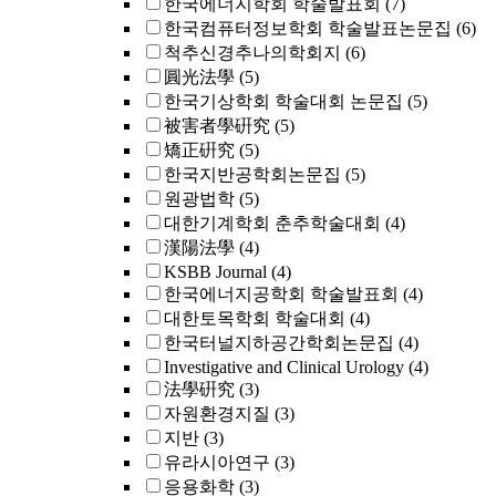
한국에너지학회 학술발표회
(7)
한국컴퓨터정보학회 학술발표논문집
(6)
척추신경추나의학회지
(6)
圓光法學
(5)
한국기상학회 학술대회 논문집
(5)
被害者學硏究
(5)
矯正硏究
(5)
한국지반공학회논문집
(5)
원광법학
(5)
대한기계학회 춘추학술대회
(4)
漢陽法學
(4)
KSBB Journal
(4)
한국에너지공학회 학술발표회
(4)
대한토목학회 학술대회
(4)
한국터널지하공간학회논문집
(4)
Investigative and Clinical Urology
(4)
法學硏究
(3)
자원환경지질
(3)
지반
(3)
유라시아연구
(3)
응용화학
(3)