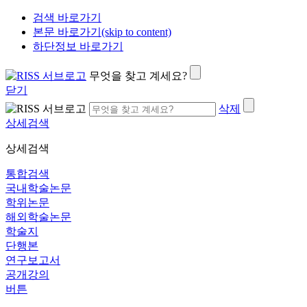
검색 바로가기
본문 바로가기(skip to content)
하단정보 바로가기
무엇을 찾고 계세요?
닫기
삭제
상세검색
상세검색
통합검색
국내학술논문
학위논문
해외학술논문
학술지
단행본
연구보고서
공개강의
버튼