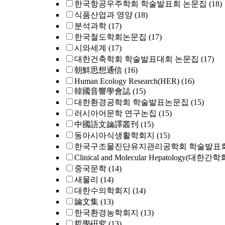
한국항공우주학회 학술발표회 논문집
(18)
식품산업과 영양
(18)
분석과학
(17)
한국철도학회논문집
(17)
시와세계
(17)
대한건축학회 학술발표대회 논문집
(17)
朝鮮思想通信
(16)
Human Ecology Research(HER)
(16)
韓國音響學會誌
(15)
대한환경공학회 학술발표논문집
(15)
러시아어문학 연구논집
(15)
中國語文論譯叢刊
(15)
동아시아식생활학회지
(15)
한국구조물진단유지관리공학회 학술발표회
Clinical and Molecular Hepatology(대한간
중국문학
(14)
새물리
(14)
대한수의학회지
(14)
論文集
(13)
한국환경농학회지
(13)
哲學硏究
(13)