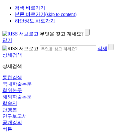
검색 바로가기
본문 바로가기(skip to content)
하단정보 바로가기
무엇을 찾고 계세요?
닫기
삭제
상세검색
상세검색
통합검색
국내학술논문
학위논문
해외학술논문
학술지
단행본
연구보고서
공개강의
버튼