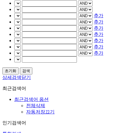
추가
추가
추가
추가
추가
추가
추가
상세검색닫기
최근검색어
최근검색어 옵션
전체삭제
자동저장끄기
인기검색어