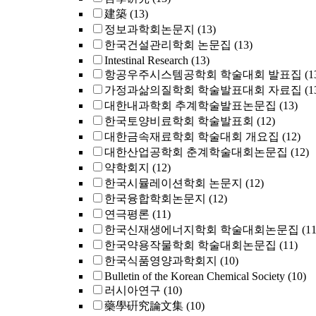
建築
(13)
정보과학회논문지
(13)
한국건설관리학회 논문집
(13)
Intestinal Research
(13)
항공우주시스템공학회 학술대회 발표집
(1
가정과삶의질학회 학술발표대회 자료집
(1
대한내과학회 추계학술발표논문집
(13)
한국토양비료학회 학술발표회
(12)
대한금속재료학회 학술대회 개요집
(12)
대한산업공학회 춘계학술대회논문집
(12)
약학회지
(12)
한국시뮬레이션학회 논문지
(12)
한국융합학회논문지
(12)
연극평론
(11)
한국신재생에너지학회 학술대회논문집
(11
한국약용작물학회 학술대회논문집
(11)
한국식품영양과학회지
(10)
Bulletin of the Korean Chemical Society
(10)
러시아연구
(10)
藥學硏究論文集
(10)