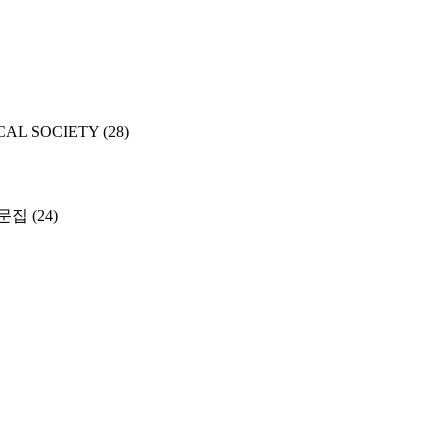
CAL SOCIETY
(28)
문집
(24)