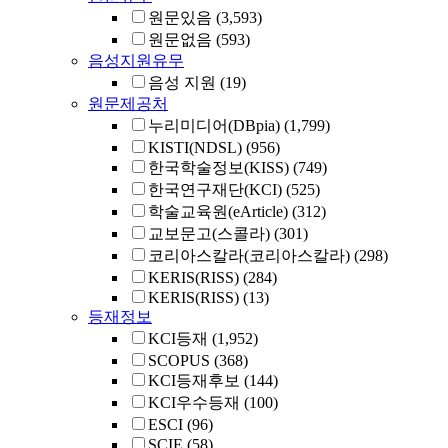
원문있음
(3,593)
원문없음
(593)
음성지원유무
음성 지원
(19)
원문제공처
누리미디어(DBpia)
(1,799)
KISTI(NDSL)
(956)
한국학술정보(KISS)
(749)
한국연구재단(KCI)
(525)
학술교육원(eArticle)
(312)
교보문고(스콜라)
(301)
코리아스칼라(코리아스칼라)
(298)
KERIS(RISS)
(284)
KERIS(RISS)
(13)
등재정보
KCI등재
(1,952)
SCOPUS
(368)
KCI등재후보
(144)
KCI우수등재
(100)
ESCI
(96)
SCIE
(58)