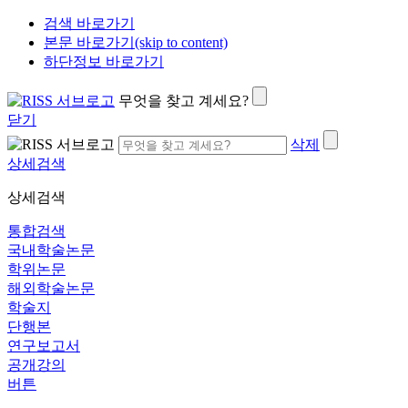
검색 바로가기
본문 바로가기(skip to content)
하단정보 바로가기
무엇을 찾고 계세요?
닫기
삭제
상세검색
상세검색
통합검색
국내학술논문
학위논문
해외학술논문
학술지
단행본
연구보고서
공개강의
버튼