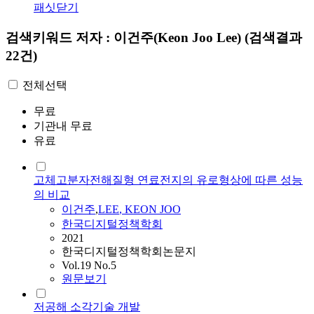
패싯닫기
검색키워드
저자 : 이건주(Keon Joo Lee)
(검색결과
22건)
전체선택
무료
기관내 무료
유료
고체고분자전해질형 연료전지의 유로형상에 따른 성능
의 비교
이건주
,
LEE
,
KEON
JOO
한국디지털정책학회
2021
한국디지털정책학회논문지
Vol.19 No.5
원문보기
저공해 소각기술 개발