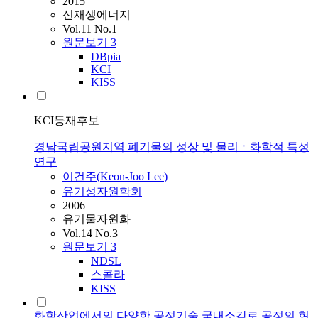
2015
신재생에너지
Vol.11 No.1
원문보기
3
DBpia
KCI
KISS
KCI등재후보
경남국립공원지역 폐기물의 성상 및 물리ㆍ화학적 특성
연구
이건주
(
Keon
-
Joo
Lee
)
유기성자원학회
2006
유기물자원화
Vol.14 No.3
원문보기
3
NDSL
스콜라
KISS
화학산업에서의 다양한 공정기술 국내소각로 공정의 현