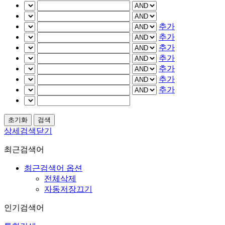
추가
추가
추가
추가
추가
추가
추가
상세검색닫기
최근검색어
최근검색어 옵션
전체삭제
자동저장끄기
인기검색어