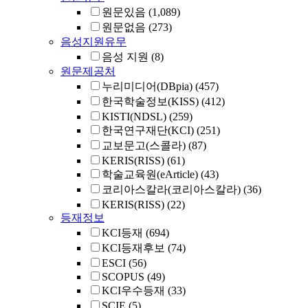
원문있음
(1,089)
원문없음
(273)
음성지원유무
음성 지원
(8)
원문제공처
누리미디어(DBpia)
(457)
한국학술정보(KISS)
(412)
KISTI(NDSL)
(259)
한국연구재단(KCI)
(251)
교보문고(스콜라)
(87)
KERIS(RISS)
(61)
학술교육원(eArticle)
(43)
코리아스칼라(코리아스칼라)
(36)
KERIS(RISS)
(22)
등재정보
KCI등재
(694)
KCI등재후보
(74)
ESCI
(56)
SCOPUS
(49)
KCI우수등재
(33)
SCIE
(5)