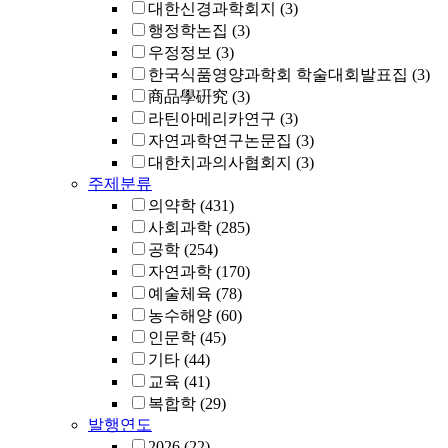
대한신경과학회지
(3)
행정학논집
(3)
우정정보
(3)
한국식품영양과학회 학술대회발표집
(3)
商品學硏究
(3)
라틴아메리카연구
(3)
자연과학연구논문집
(3)
대한치과의사협회지
(3)
주제분류
의약학
(431)
사회과학
(285)
공학
(254)
자연과학
(170)
예술체육
(78)
농수해양
(60)
인문학
(45)
기타
(44)
교육
(41)
복합학
(29)
발행연도
2026
(22)