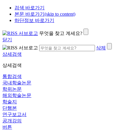
검색 바로가기
본문 바로가기(skip to content)
하단정보 바로가기
무엇을 찾고 계세요?
닫기
삭제
상세검색
상세검색
통합검색
국내학술논문
학위논문
해외학술논문
학술지
단행본
연구보고서
공개강의
버튼