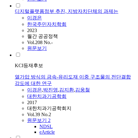
디지털플랫폼정부 추진, 지방자치단체의 과제는
이경은
한국주민자치학회
2023
월간 공공정책
Vol.208 No.-
원문보기
KCI등재후보
열가압 방식의 금속-유리도재 이중 구조물의 전단결합
강도에 대한 연구
이경은
,
박진영
,
김지환
,
김웅철
대한치과기공학회
2017
대한치과기공학회지
Vol.39 No.2
원문보기
2
NDSL
eArticle