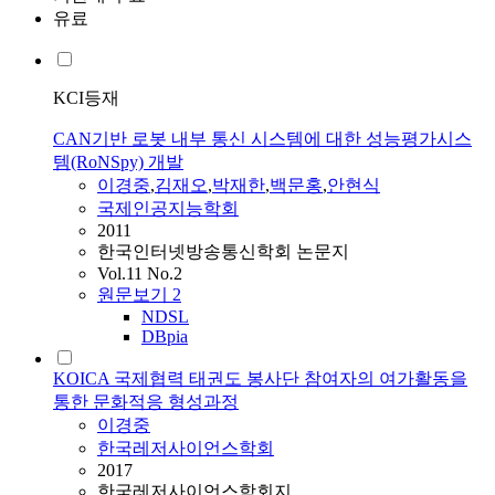
유료
KCI등재
CAN기반 로봇 내부 통신 시스템에 대한 성능평가시스
템(RoNSpy) 개발
이경중
,
김재오
,
박재한
,
백문홍
,
안현식
국제인공지능학회
2011
한국인터넷방송통신학회 논문지
Vol.11 No.2
원문보기
2
NDSL
DBpia
KOICA 국제협력 태권도 봉사단 참여자의 여가활동을
통한 문화적응 형성과정
이경중
한국레저사이언스학회
2017
한국레저사이언스학회지