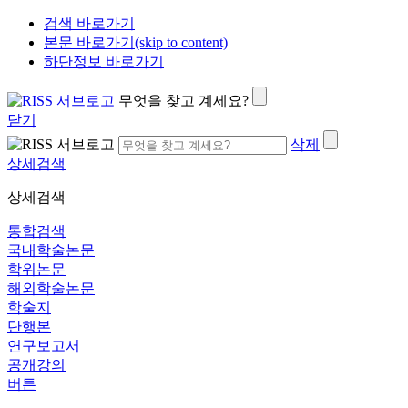
검색 바로가기
본문 바로가기(skip to content)
하단정보 바로가기
무엇을 찾고 계세요?
닫기
삭제
상세검색
상세검색
통합검색
국내학술논문
학위논문
해외학술논문
학술지
단행본
연구보고서
공개강의
버튼