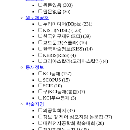
원문있음
(303)
원문없음
(36)
원문제공처
누리미디어(DBpia)
(231)
KISTI(NDSL)
(123)
한국연구재단(KCI)
(39)
교보문고(스콜라)
(16)
한국학술정보(KISS)
(14)
KERIS(RISS)
(4)
코리아스칼라(코리아스칼라)
(4)
등재정보
KCI등재
(157)
SCOPUS
(15)
SCIE
(10)
구)KCI등재(통합)
(7)
KCI우수등재
(3)
학술지명
의공학회지
(37)
정보 및 제어 심포지엄 논문집
(37)
대한전자공학회 학술대회
(28)
전기학회논문지 D
(25)