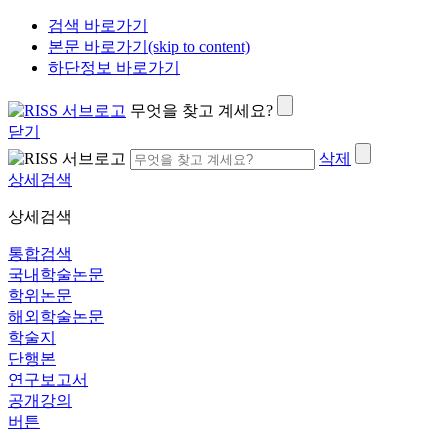
검색 바로가기
본문 바로가기(skip to content)
하단정보 바로가기
무엇을 찾고 계세요?
닫기
삭제
상세검색
상세검색
통합검색
국내학술논문
학위논문
해외학술논문
학술지
단행본
연구보고서
공개강의
버튼