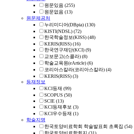
원문있음
(255)
원문없음
(13)
원문제공처
누리미디어(DBpia)
(130)
KISTI(NDSL)
(72)
한국학술정보(KISS)
(48)
KERIS(RISS)
(16)
한국연구재단(KCI)
(9)
교보문고(스콜라)
(8)
학술교육원(eArticle)
(6)
코리아스칼라(코리아스칼라)
(4)
KERIS(RISS)
(3)
등재정보
KCI등재
(99)
SCOPUS
(50)
SCIE
(13)
KCI등재후보
(3)
KCI우수등재
(1)
학술지명
한국토양비료학회 학술발표회 초록집
(54)
한국토양비료학회지
(31)