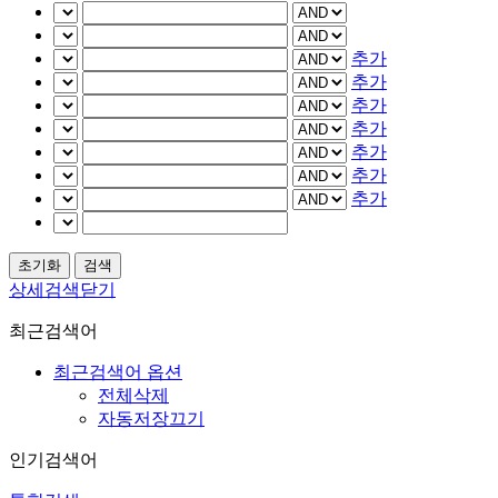
추가
추가
추가
추가
추가
추가
추가
상세검색닫기
최근검색어
최근검색어 옵션
전체삭제
자동저장끄기
인기검색어