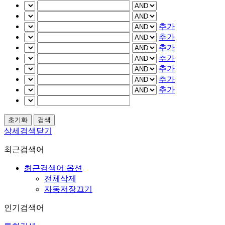
추가
추가
추가
추가
추가
추가
추가
상세검색닫기
최근검색어
최근검색어 옵션
전체삭제
자동저장끄기
인기검색어