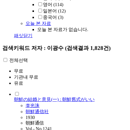
영어
(114)
일본어
(12)
중국어
(3)
오늘 본 자료
오늘 본 자료가 없습니다.
패싯닫기
검색키워드
저자 : 이광수
(검색결과 1,828건)
전체선택
무료
기관내 무료
유료
朝鮮の結婚と意見(一) : 朝鮮舊式がいい
李光洙
朝鮮通信社
1930
朝鮮通信
Vol.- No.1241