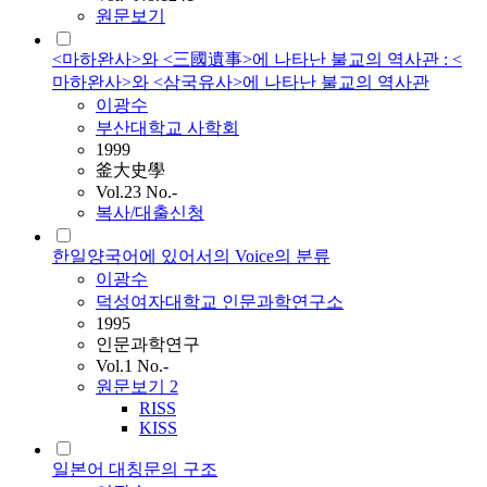
원문보기
<마하완사>와 <三國遺事>에 나타난 불교의 역사관 : <
마하완사>와 <삼국유사>에 나타난 불교의 역사관
이광수
부산대학교 사학회
1999
釜大史學
Vol.23 No.-
복사/대출신청
한일양국어에 있어서의 Voice의 분류
이광수
덕성여자대학교 인문과학연구소
1995
인문과학연구
Vol.1 No.-
원문보기
2
RISS
KISS
일본어 대칭문의 구조