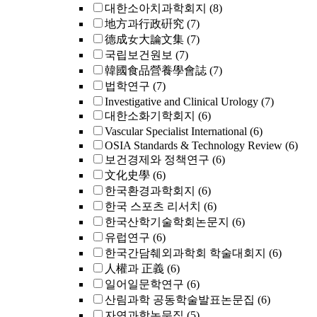
대한소아치과학회지
(8)
地方과行政硏究
(7)
德成女大論文集
(7)
국립보건원보
(7)
韓國食品營養學會誌
(7)
법학연구
(7)
Investigative and Clinical Urology
(7)
대한소화기학회지
(6)
Vascular Specialist International
(6)
OSIA Standards & Technology Review
(6)
보건경제와 정책연구
(6)
文化史學
(6)
한국환경과학회지
(6)
한국 스포츠 리서치
(6)
한국산학기술학회논문지
(6)
유럽연구
(6)
한국간담췌외과학회 학술대회지
(6)
人權과 正義
(6)
일어일문학연구
(6)
산림과학 공동학술발표논문집
(6)
자연과학논문집
(5)