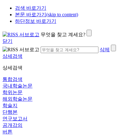
검색 바로가기
본문 바로가기(skip to content)
하단정보 바로가기
무엇을 찾고 계세요?
닫기
삭제
상세검색
상세검색
통합검색
국내학술논문
학위논문
해외학술논문
학술지
단행본
연구보고서
공개강의
버튼