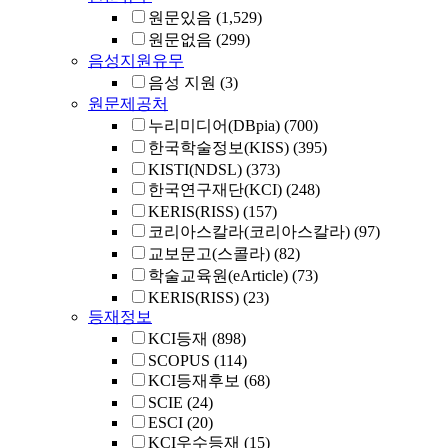
원문있음
(1,529)
원문없음
(299)
음성지원유무
음성 지원
(3)
원문제공처
누리미디어(DBpia)
(700)
한국학술정보(KISS)
(395)
KISTI(NDSL)
(373)
한국연구재단(KCI)
(248)
KERIS(RISS)
(157)
코리아스칼라(코리아스칼라)
(97)
교보문고(스콜라)
(82)
학술교육원(eArticle)
(73)
KERIS(RISS)
(23)
등재정보
KCI등재
(898)
SCOPUS
(114)
KCI등재후보
(68)
SCIE
(24)
ESCI
(20)
KCI우수등재
(15)