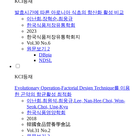
KCI등재
발효시간에 따른 아로니아 식초의 항산화 활성 비교
이난희
,
장혁순
,
최웅규
한국식품저장유통학회
2023
한국식품저장유통학회지
Vol.30 No.6
원문보기
2
DBpia
NDSL
KCI등재
Evolutionary Operation-Factorial Design Technique를 이용
한 곤약의 항균활성 최적화
이난희
,
최원석
,
최웅규
,
Lee, Nan-Hee
,
Choi, Won-
Seok
,
Choi, Ung-Kyu
한국식품영양학회
2018
韓國食品營養學會誌
Vol.31 No.2