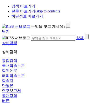
검색 바로가기
본문 바로가기(skip to content)
하단정보 바로가기
무엇을 찾고 계세요?
닫기
삭제
상세검색
상세검색
통합검색
국내학술논문
학위논문
해외학술논문
학술지
단행본
연구보고서
공개강의
버튼