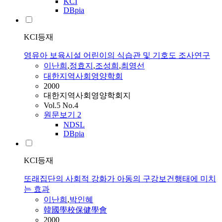
KCI
DBpia
KCI등재
영유아 보육시설 어린이의 식습관 및 기호도 조사연구
이난희
,
정효지
,
조성희
,
최영선
대한지역사회영양학회
2000
대한지역사회영양학회지
Vol.5 No.4
원문보기
2
NDSL
DBpia
KCI등재
또래집단의 사회적 강화가 아동의 구강보건행태에 미치
는 효과
이난희
,
박인혜
韓國學校保健學會
2000