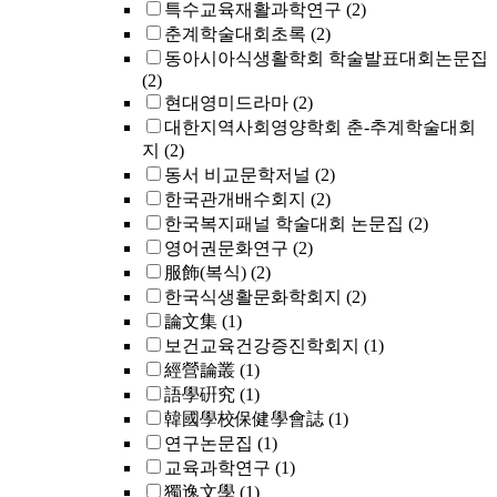
특수교육재활과학연구
(2)
춘계학술대회초록
(2)
동아시아식생활학회 학술발표대회논문집
(2)
현대영미드라마
(2)
대한지역사회영양학회 춘-추계학술대회
지
(2)
동서 비교문학저널
(2)
한국관개배수회지
(2)
한국복지패널 학술대회 논문집
(2)
영어권문화연구
(2)
服飾(복식)
(2)
한국식생활문화학회지
(2)
論文集
(1)
보건교육건강증진학회지
(1)
經營論叢
(1)
語學硏究
(1)
韓國學校保健學會誌
(1)
연구논문집
(1)
교육과학연구
(1)
獨逸文學
(1)