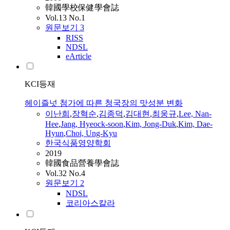
韓國學校保健學會誌
Vol.13 No.1
원문보기
3
RISS
NDSL
eArticle
KCI등재
헤이즐넛 첨가에 따른 청국장의 맛성분 변화
이난희
,
장혁순
,
김종덕
,
김대현
,
최웅규
,
Lee, Nan-
Hee
,
Jang, Hyeock-soon
,
Kim, Jong-Duk
,
Kim, Dae-
Hyun
,
Choi, Ung-Kyu
한국식품영양학회
2019
韓國食品營養學會誌
Vol.32 No.4
원문보기
2
NDSL
코리아스칼라