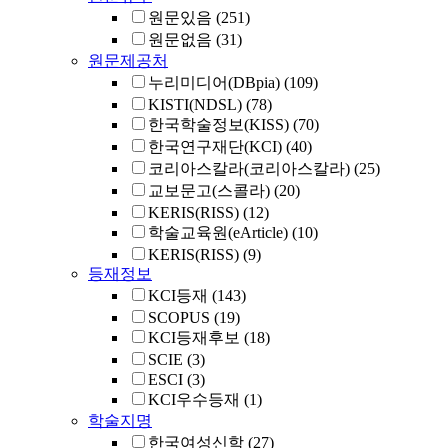
원문있음
(251)
원문없음
(31)
원문제공처
누리미디어(DBpia)
(109)
KISTI(NDSL)
(78)
한국학술정보(KISS)
(70)
한국연구재단(KCI)
(40)
코리아스칼라(코리아스칼라)
(25)
교보문고(스콜라)
(20)
KERIS(RISS)
(12)
학술교육원(eArticle)
(10)
KERIS(RISS)
(9)
등재정보
KCI등재
(143)
SCOPUS
(19)
KCI등재후보
(18)
SCIE
(3)
ESCI
(3)
KCI우수등재
(1)
학술지명
한국여성신학
(27)