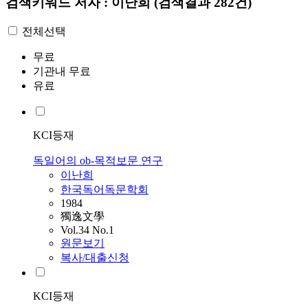
검색키워드
저자 : 이난희
(검색결과 282건)
전체선택
무료
기관내 무료
유료
KCI등재
독일어의 ob-목적보문 연구
이난희
한국독어독문학회
1984
獨逸文學
Vol.34 No.1
원문보기
복사/대출신청
KCI등재