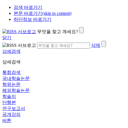
검색 바로가기
본문 바로가기(skip to content)
하단정보 바로가기
무엇을 찾고 계세요?
닫기
삭제
상세검색
상세검색
통합검색
국내학술논문
학위논문
해외학술논문
학술지
단행본
연구보고서
공개강의
버튼