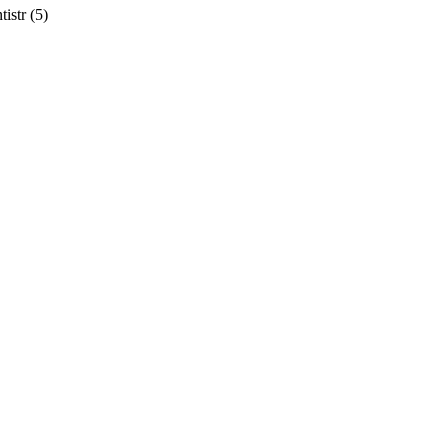
istr
(5)