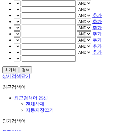
추가
추가
추가
추가
추가
추가
추가
상세검색닫기
최근검색어
최근검색어 옵션
전체삭제
자동저장끄기
인기검색어