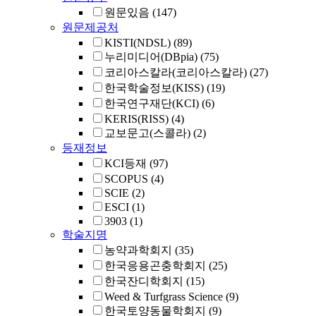
원문있음
(147)
원문제공처
KISTI(NDSL)
(89)
누리미디어(DBpia)
(75)
코리아스칼라(코리아스칼라)
(27)
한국학술정보(KISS)
(19)
한국연구재단(KCI)
(6)
KERIS(RISS)
(4)
교보문고(스콜라)
(2)
등재정보
KCI등재
(97)
SCOPUS
(4)
SCIE
(2)
ESCI
(1)
3903
(1)
학술지명
농약과학회지
(35)
한국응용곤충학회지
(25)
한국잔디학회지
(15)
Weed & Turfgrass Science
(9)
한국토양동물학회지
(9)