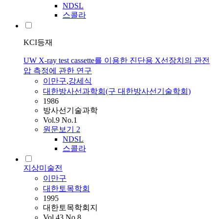
NDSL
스콜라
KCI등재
UW X-ray test cassette를 이용한 진단용 X선장치의 관전
압 측정에 관한 연구
이만구
,
강세식
대한방사선과학회(구 대한방사선기술학회)
1986
방사선기술과학
Vol.9 No.1
원문보기
2
NDSL
스콜라
지상미술전
이만구
대한토목학회
1995
대한토목학회지
Vol.43 No.8