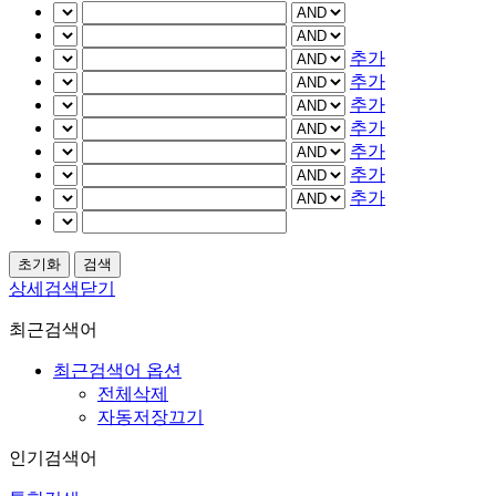
추가
추가
추가
추가
추가
추가
추가
상세검색닫기
최근검색어
최근검색어 옵션
전체삭제
자동저장끄기
인기검색어