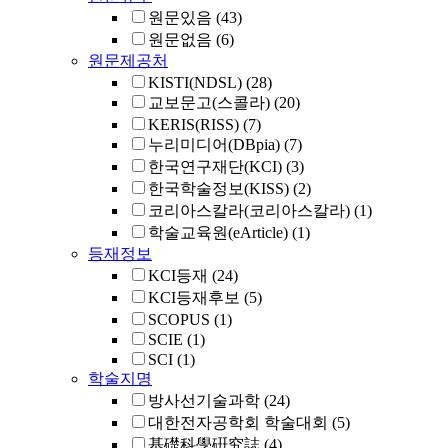
원문있음
(43)
원문없음
(6)
원문제공처
KISTI(NDSL)
(28)
교보문고(스콜라)
(20)
KERIS(RISS)
(7)
누리미디어(DBpia)
(7)
한국연구재단(KCI)
(3)
한국학술정보(KISS)
(2)
코리아스칼라(코리아스칼라)
(1)
학술교육원(eArticle)
(1)
등재정보
KCI등재
(24)
KCI등재후보
(5)
SCOPUS
(1)
SCIE
(1)
SCI
(1)
학술지명
방사선기술과학
(24)
대한전자공학회 학술대회
(5)
基礎科學硏究誌
(4)