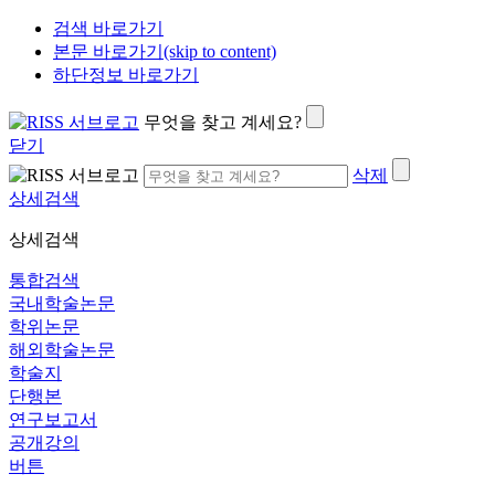
검색 바로가기
본문 바로가기(skip to content)
하단정보 바로가기
무엇을 찾고 계세요?
닫기
삭제
상세검색
상세검색
통합검색
국내학술논문
학위논문
해외학술논문
학술지
단행본
연구보고서
공개강의
버튼