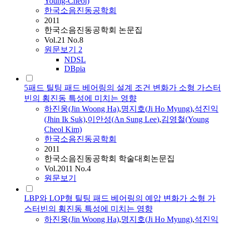
Young-Cheol)
한국소음진동공학회
2011
한국소음진동공학회 논문집
Vol.21 No.8
원문보기
2
NDSL
DBpia
5패드 틸팅 패드 베어링의 설계 조건 변화가 소형 가스터
빈의 횡진동 특성에 미치는 영향
하진웅(Jin Woong Ha)
,
명지
호(
Ji
Ho
Myung
)
,
석진익
(Jhin Ik Suk)
,
이안성(An Sung
Lee
)
,
김영철(Young
Cheol Kim)
한국소음진동공학회
2011
한국소음진동공학회 학술대회논문집
Vol.2011 No.4
원문보기
LBP와 LOP형 틸팅 패드 베어링의 예압 변화가 소형 가
스터빈의 횡진동 특성에 미치는 영향
하진웅(Jin Woong Ha)
,
명지
호(
Ji
Ho
Myung
)
,
석진익