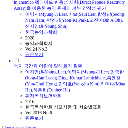
In chemico 펩타이드 반응성 시험(Direct Peptide Reactivity
Assay)을 이용한 농약 원제의 피부 감작성 평가
이명지
(
Myung-Ji
Lee
)
,
이슬(Seul
Lee
)
,
함성남(Seong-
Nam Ham)
,
박연기(Yeon-Ki Park)
,
오진아(Jin A Oh)
,
신지영(
Ji
-Young Shin)
한국농약과학회
2020
농약과학회지
Vol.24 No.3
원문보기
녹지 공간과 어린이 알레르기 질환
이지영(
Ji
-Young
Lee
)
,
이명지
(
Myung-Ji
Lee
)
,
임종한
(Jong-Han Leem)
,
Dirga Kumar Lamichhane
,
홍윤철
(Yun-Chul Hong)
,
김양호(Yang-ho Kim)
,
하미나(Mina
Ha)
,
하은희(Eunhee Ha)
환경독성보건학회
2016
한국독성학회 심포지움 및 학술발표회
Vol.2016 No.6
원문보기