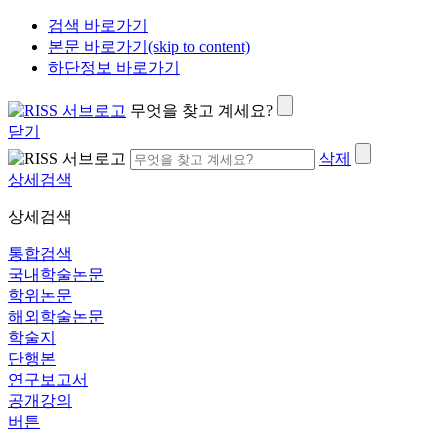
검색 바로가기
본문 바로가기(skip to content)
하단정보 바로가기
무엇을 찾고 계세요?
닫기
삭제
상세검색
상세검색
통합검색
국내학술논문
학위논문
해외학술논문
학술지
단행본
연구보고서
공개강의
버튼