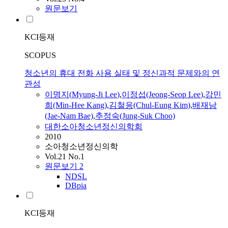
원문보기
KCI등재
SCOPUS
청소년의 휴대 전화 사용 실태 및 정신과적 문제와의 연
관성
이명지
(
Myung-Ji
Lee
)
,
이정섭(Jeong-Seop
Lee
)
,
강민
희(Min-Hee Kang)
,
김철응(Chul-Eung Kim)
,
배재남
(Jae-Nam Bae)
,
추정숙(Jung-Suk Choo)
대한소아청소년정신의학회
2010
소아청소년정신의학
Vol.21 No.1
원문보기
2
NDSL
DBpia
KCI등재