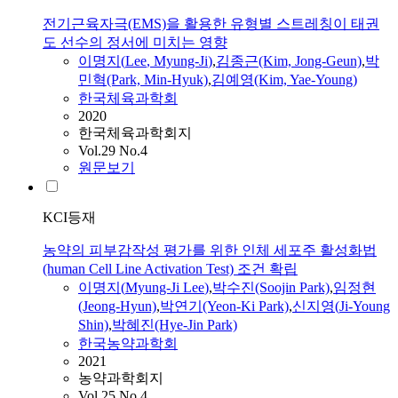
전기근육자극(EMS)을 활용한 유형별 스트레칭이 태권
도 선수의 정서에 미치는 영향
이명지
(
Lee
,
Myung-Ji
)
,
김종근(Kim, Jong-Geun)
,
박
민혁(Park, Min-Hyuk)
,
김예영(Kim, Yae-Young)
한국체육과학회
2020
한국체육과학회지
Vol.29 No.4
원문보기
KCI등재
농약의 피부감작성 평가를 위한 인체 세포주 활성화법
(human Cell Line Activation Test) 조건 확립
이명지
(
Myung-Ji
Lee
)
,
박수진(Soojin Park)
,
임정현
(Jeong-Hyun)
,
박연기(Yeon-Ki Park)
,
신지영(
Ji
-Young
Shin)
,
박혜진(Hye-Jin Park)
한국농약과학회
2021
농약과학회지
Vol.25 No.4