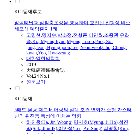
KCI등재후보
알렉티닙과 삼칠충초정을 병용하여 호전된 진행성 비소
세포성 폐암환자 1례
고명현
,
명지
수
,
박소정
,
전형준
,
이연월
,
조종관
,
유화
승
,
Ko,
Myung
-hyun
,
Myong,
Ji
-soo
,
Park, So-
jung
,
Jeon, Hyung-joon
,
Lee
, Yeon-weol
,
Cho, Chong-
kwan
,
Yoo, Hwa-seung
대한암한의학회
2019
大韓癌韓醫學會誌
Vol.24 No.1
원문보기
KCI등재
5패드 틸팅 패드 베어링의 설계 조건 변화가 소형 가스터
빈의 횡진동 특성에 미치는 영향
하진웅(Ha, Jin-Woong)
,
명지
호(
Myung
,
Ji
-Ho)
,
석진
익(Suk, Jhin-Ik)
,
이안성(
Lee
, An-Sung)
,
김영철(Kim,