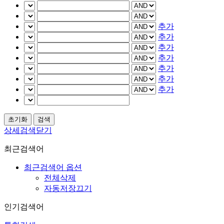
추가
추가
추가
추가
추가
추가
추가
상세검색닫기
최근검색어
최근검색어 옵션
전체삭제
자동저장끄기
인기검색어