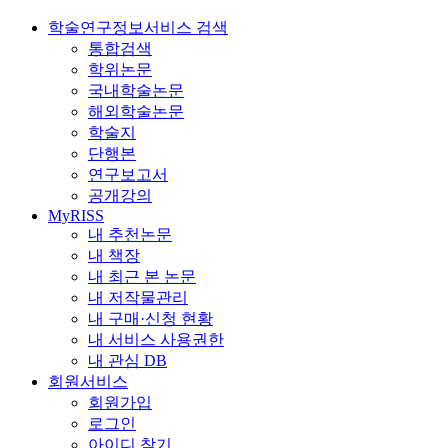
학술연구정보서비스 검색
통합검색
학위논문
국내학술논문
해외학술논문
학술지
단행본
연구보고서
공개강의
MyRISS
내 추천논문
내 책장
내 최근 본 논문
내 저작물관리
내 구매·신청 현황
내 서비스 사용권한
내 관심 DB
회원서비스
회원가입
로그인
아이디 찾기