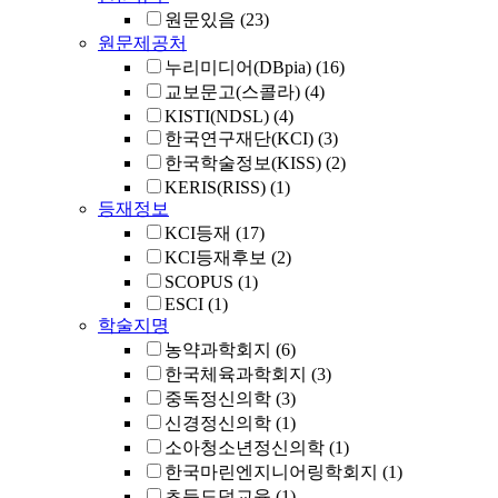
원문있음
(23)
원문제공처
누리미디어(DBpia)
(16)
교보문고(스콜라)
(4)
KISTI(NDSL)
(4)
한국연구재단(KCI)
(3)
한국학술정보(KISS)
(2)
KERIS(RISS)
(1)
등재정보
KCI등재
(17)
KCI등재후보
(2)
SCOPUS
(1)
ESCI
(1)
학술지명
농약과학회지
(6)
한국체육과학회지
(3)
중독정신의학
(3)
신경정신의학
(1)
소아청소년정신의학
(1)
한국마린엔지니어링학회지
(1)
초등도덕교육
(1)