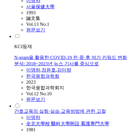
이명하
서울保健大學
1993
論文集
Vol.13 No.1
원문보기
KCI등재
N-gram을 활용한 COVID-19 전·중·후 여가 키워드 변화
분석: 2018~2023년 뉴스 기사를 중심으로
이명하
,
장윤호
,
김미량
한국융합과학회
2023
한국융합과학회지
Vol.12 No.10
원문보기
간호교육의 실험·실습 교육방법에 관한 고찰
이명하
全北大學校 醫科大學附設 看護專門大學
1981