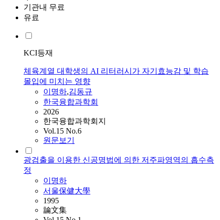
기관내 무료
유료
KCI등재
체육계열 대학생의 AI 리터러시가 자기효능감 및 학습
몰입에 미치는 영향
이명하
,
김동규
한국융합과학회
2026
한국융합과학회지
Vol.15 No.6
원문보기
광검출을 이용한 신공명법에 의한 저주파영역의 흡수측
정
이명하
서울保健大學
1995
論文集
Vol.15 No.1