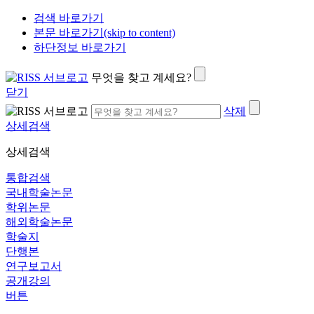
검색 바로가기
본문 바로가기(skip to content)
하단정보 바로가기
무엇을 찾고 계세요?
닫기
삭제
상세검색
상세검색
통합검색
국내학술논문
학위논문
해외학술논문
학술지
단행본
연구보고서
공개강의
버튼