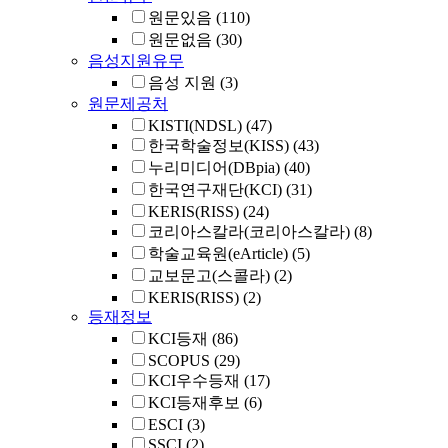
원문있음
(110)
원문없음
(30)
음성지원유무
음성 지원
(3)
원문제공처
KISTI(NDSL)
(47)
한국학술정보(KISS)
(43)
누리미디어(DBpia)
(40)
한국연구재단(KCI)
(31)
KERIS(RISS)
(24)
코리아스칼라(코리아스칼라)
(8)
학술교육원(eArticle)
(5)
교보문고(스콜라)
(2)
KERIS(RISS)
(2)
등재정보
KCI등재
(86)
SCOPUS
(29)
KCI우수등재
(17)
KCI등재후보
(6)
ESCI
(3)
SSCI
(2)