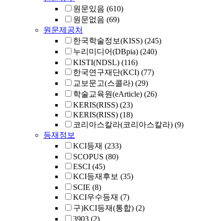
원문있음
(610)
원문없음
(69)
원문제공처
한국학술정보(KISS)
(245)
누리미디어(DBpia)
(240)
KISTI(NDSL)
(116)
한국연구재단(KCI)
(77)
교보문고(스콜라)
(29)
학술교육원(eArticle)
(26)
KERIS(RISS)
(23)
KERIS(RISS)
(18)
코리아스칼라(코리아스칼라)
(9)
등재정보
KCI등재
(233)
SCOPUS
(80)
ESCI
(45)
KCI등재후보
(35)
SCIE
(8)
KCI우수등재
(7)
구)KCI등재(통합)
(2)
3903
(2)