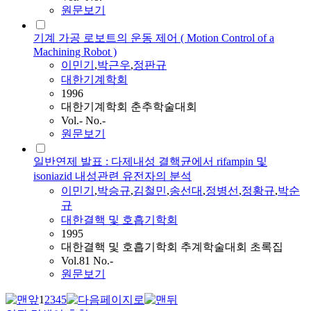
원문보기
기계 가공 로보트의 운동 제어 ( Motion Control of a
Machining Robot )
이민기
,
박근우
,
정판규
대한기계학회
1996
대한기계학회 춘추학술대회
Vol.- No.-
원문보기
일반연제 발표 : 다제내성 결핵균에서 rifampin 및
isoniazid 내성관련 유전자의 분석
이민기
,
박승규
,
김철민
,
송선대
,
정병선
,
정황규
,
박순
규
대한결핵 및 호흡기학회
1995
대한결핵 및 호흡기학회 추계학술대회 초록집
Vol.81 No.-
원문보기
1
2
3
4
5