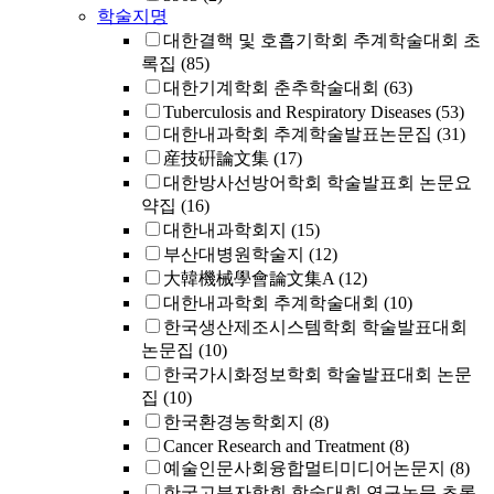
학술지명
대한결핵 및 호흡기학회 추계학술대회 초
록집
(85)
대한기계학회 춘추학술대회
(63)
Tuberculosis and Respiratory Diseases
(53)
대한내과학회 추계학술발표논문집
(31)
産技硏論文集
(17)
대한방사선방어학회 학술발표회 논문요
약집
(16)
대한내과학회지
(15)
부산대병원학술지
(12)
大韓機械學會論文集A
(12)
대한내과학회 추계학술대회
(10)
한국생산제조시스템학회 학술발표대회
논문집
(10)
한국가시화정보학회 학술발표대회 논문
집
(10)
한국환경농학회지
(8)
Cancer Research and Treatment
(8)
예술인문사회융합멀티미디어논문지
(8)
한국고분자학회 학술대회 연구논문 초록