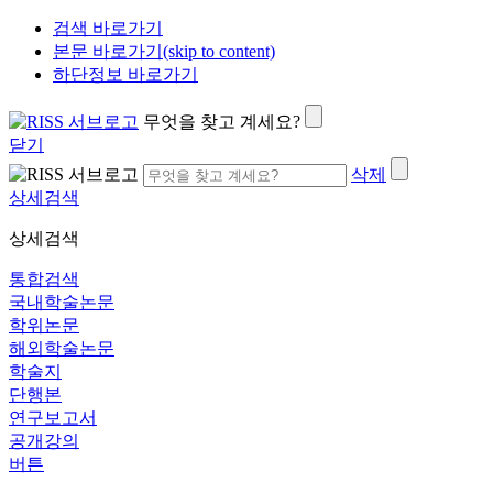
검색 바로가기
본문 바로가기(skip to content)
하단정보 바로가기
무엇을 찾고 계세요?
닫기
삭제
상세검색
상세검색
통합검색
국내학술논문
학위논문
해외학술논문
학술지
단행본
연구보고서
공개강의
버튼