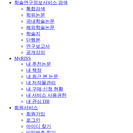
학술연구정보서비스 검색
통합검색
학위논문
국내학술논문
해외학술논문
학술지
단행본
연구보고서
공개강의
MyRISS
내 추천논문
내 책장
내 최근 본 논문
내 저작물관리
내 구매·신청 현황
내 서비스 사용권한
내 관심 DB
회원서비스
회원가입
로그인
아이디 찾기
비밀번호 찾기