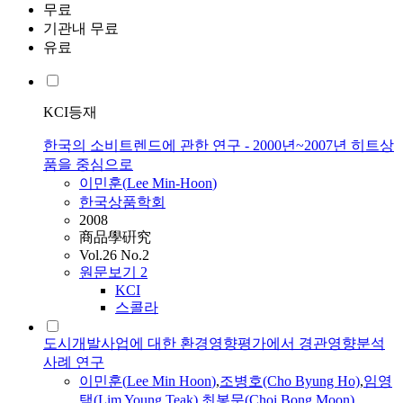
무료
기관내 무료
유료
KCI등재
한국의 소비트렌드에 관한 연구 - 2000년~2007년 히트상
품을 중심으로
이민훈
(
Lee
Min-Hoon
)
한국상품학회
2008
商品學硏究
Vol.26 No.2
원문보기
2
KCI
스콜라
도시개발사업에 대한 환경영향평가에서 경관영향분석
사례 연구
이민훈
(
Lee
Min
Hoon
)
,
조병호(Cho Byung Ho)
,
임영
택(Lim Young Teak)
,
최봉문(Choi Bong Moon)