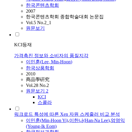
한국콘텐츠학회
2007
한국콘텐츠학회 종합학술대회 논문집
Vol.5 No.2_1
원문보기
KCI등재
가격촉진 정보와 소비자의 품질지각
이민훈
(
Lee
,
Min-Hoon
)
한국상품학회
2010
商品學硏究
Vol.28 No.2
원문보기
2
KCI
스콜라
워크로드 특성에 따른 Xen 자원 스케줄러 비교 분석
이민훈
(
Min-Hoon
Yi)
,
이한나(Han-Na
Lee
)
,
엄영익
(Young-Ik Eom)
한국정보과학회