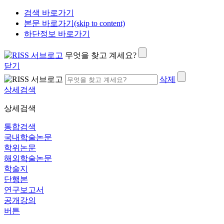
검색 바로가기
본문 바로가기(skip to content)
하단정보 바로가기
무엇을 찾고 계세요?
닫기
삭제
상세검색
상세검색
통합검색
국내학술논문
학위논문
해외학술논문
학술지
단행본
연구보고서
공개강의
버튼