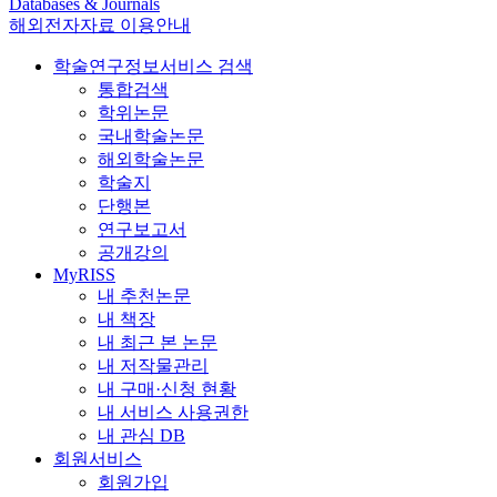
Databases & Journals
해외전자자료 이용안내
학술연구정보서비스 검색
통합검색
학위논문
국내학술논문
해외학술논문
학술지
단행본
연구보고서
공개강의
MyRISS
내 추천논문
내 책장
내 최근 본 논문
내 저작물관리
내 구매·신청 현황
내 서비스 사용권한
내 관심 DB
회원서비스
회원가입