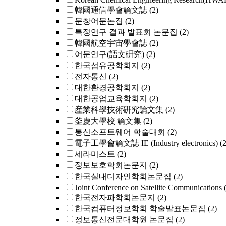
韓國通信學會論文誌
(2)
문창어문논집
(2)
특정연구 결과 발표회 논문집
(2)
韓國航空宇宙學會誌
(2)
어문연구(語文硏究)
(2)
한국섬유공학회지
(2)
전자통신
(2)
대한환경공학회지
(2)
대한공업교육학회지
(2)
産業科學技術硏究論文集
(2)
釜慶大學校 論文集
(2)
통신소프트웨어 학술대회
(2)
電子工學會論文誌 IE (Industry electronics)
(2
세라미스트
(2)
정보보호학회논문지
(2)
한국실내디자인학회논문집
(2)
Joint Conference on Satellite Communications
한국전자파학회논문지
(2)
한국컴퓨터정보학회 학술발표논문집
(2)
정보통신전문대학원 논문집
(2)