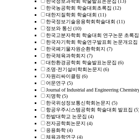
한국정보과학회 학술발표논문집
(13)
한국농공학회 학술대회초록집
(12)
대한지질학회 학술대회
(11)
한국정보기술응용학회학술대회
(11)
정보와 통신
(10)
한국고분자학회 학술대회 연구논문 초록집
한국자기학회 학술연구발표회 논문개요집
한국폐기물자원순환학회지
(7)
한국체육과학회지
(7)
대한환경공학회 학술발표논문집
(6)
조명·전기설비학회논문지
(6)
자원리싸이클링
(6)
어문연구
(5)
Journal of Industrial and Engineering Chemistr
지명학
(5)
한국위성정보통신학회논문지
(5)
항공우주시스템공학회 학술대회 발표집
(5
한밭대학교 논문집
(4)
전자공학회논문지
(4)
응용화학
(4)
체육과학연구
(4)