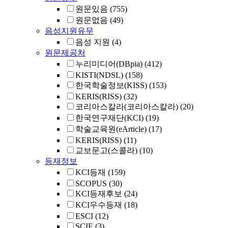
원문있음
(755)
원문없음
(49)
음성지원유무
음성 지원
(4)
원문제공처
누리미디어(DBpia)
(412)
KISTI(NDSL)
(158)
한국학술정보(KISS)
(153)
KERIS(RISS)
(32)
코리아스칼라(코리아스칼라)
(20)
한국연구재단(KCI)
(19)
학술교육원(eArticle)
(17)
KERIS(RISS)
(11)
교보문고(스콜라)
(10)
등재정보
KCI등재
(159)
SCOPUS
(30)
KCI등재후보
(24)
KCI우수등재
(18)
ESCI
(12)
SCIE
(3)