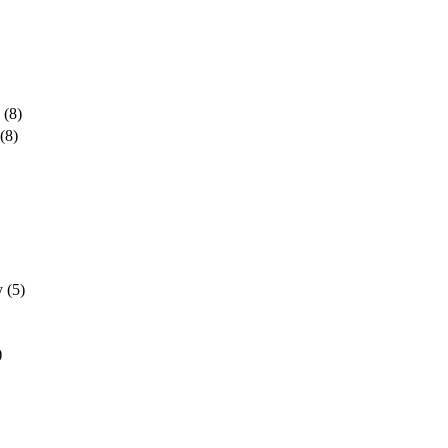
(8)
(8)
y
(5)
)