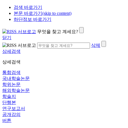
검색 바로가기
본문 바로가기(skip to content)
하단정보 바로가기
무엇을 찾고 계세요?
닫기
삭제
상세검색
상세검색
통합검색
국내학술논문
학위논문
해외학술논문
학술지
단행본
연구보고서
공개강의
버튼