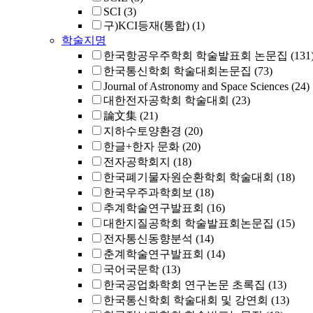
SCI
(3)
구)KCI등재(통합)
(1)
학술지명
한국항공우주학회 학술발표회 논문집
(131
한국통신학회 학술대회논문집
(73)
Journal of Astronomy and Space Sciences
(24)
대한전자공학회 학술대회
(23)
論文集
(21)
지하수토양환경
(20)
한글+한자 문화
(20)
전자공학회지
(18)
한국폐기물자원순환학회 학술대회
(18)
한국우주과학회보
(18)
추계학술연구발표회
(16)
대한지질공학회 학술발표회논문집
(15)
전자통신동향분석
(14)
춘계학술연구발표회
(14)
국어국문학
(13)
한국공업화학회 연구논문 초록집
(13)
한국통신학회 학술대회 및 강연회
(13)