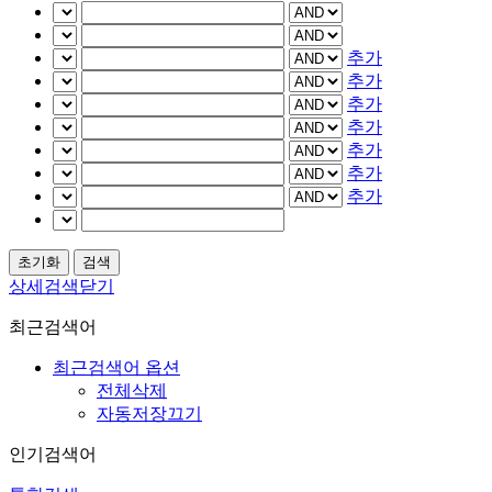
추가
추가
추가
추가
추가
추가
추가
상세검색닫기
최근검색어
최근검색어 옵션
전체삭제
자동저장끄기
인기검색어