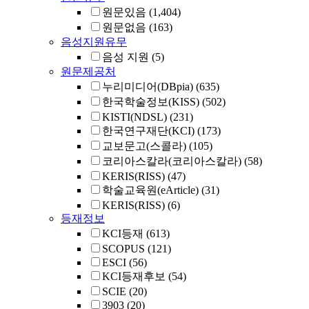
원문있음
(1,404)
원문없음
(163)
음성지원유무
음성 지원
(5)
원문제공처
누리미디어(DBpia)
(635)
한국학술정보(KISS)
(502)
KISTI(NDSL)
(231)
한국연구재단(KCI)
(173)
교보문고(스콜라)
(105)
코리아스칼라(코리아스칼라)
(58)
KERIS(RISS)
(47)
학술교육원(eArticle)
(31)
KERIS(RISS)
(6)
등재정보
KCI등재
(613)
SCOPUS
(121)
ESCI
(56)
KCI등재후보
(54)
SCIE
(20)
3903
(20)