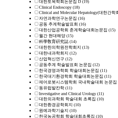
대한토목학회논문집 D
(19)
Clinical Endoscopy
(18)
Clinical and Molecular Hepatology(대한간
자연과학연구논문집
(16)
공동 추계학술발표회
(16)
대한산업공학회 춘계학술대회논문집
(15)
월간 현대해양
(15)
科學敎育硏究誌
(14)
대한한의학원전학회지
(13)
대한내과학회지
(12)
산업혁신연구
(12)
공동추계 학술발표회 논문집
(12)
한국경영과학회 학술대회논문집
(11)
한국대기환경학회 학술대회논문집
(11)
제어로봇시스템학회 국내학술대회 논문집
동유럽발칸학
(11)
Investigative and Clinical Urology
(11)
대한외과학회 학술대회 초록집
(10)
대한환경공학회지
(10)
원예과학기술지
(10)
한국농공학회 학술대회초록집
(10)