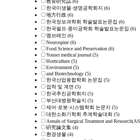
敎育硏究誌
(6)
한국미생물·생명공학회지
(6)
地方行政
(6)
한국정보과학회 학술발표논문집
(6)
한국펄프·종이공학회 학술발표논문집
(6)
멤브레인
(6)
Neurospine
(6)
Food Science and Preservation
(6)
Yonsei medical journal
(5)
Horticulture
(5)
Environment
(5)
and Biotechnology
(5)
한국산업융합학회 논문집
(5)
접착 및 계면
(5)
한국추진공학회지
(5)
부산대병원학술지
(5)
제어·로봇·시스템학회 논문지
(5)
대한소화기학회 추계학술대회
(5)
Annals of Surgical Treatment and Research(A
硏究論文集
(4)
환경생물
(4)