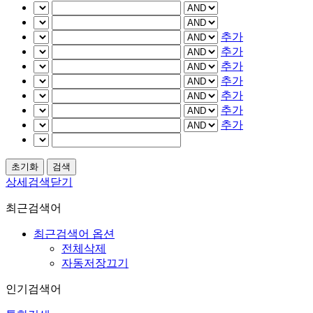
추가
추가
추가
추가
추가
추가
추가
상세검색닫기
최근검색어
최근검색어 옵션
전체삭제
자동저장끄기
인기검색어