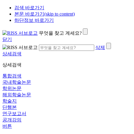
검색 바로가기
본문 바로가기(skip to content)
하단정보 바로가기
무엇을 찾고 계세요?
닫기
삭제
상세검색
상세검색
통합검색
국내학술논문
학위논문
해외학술논문
학술지
단행본
연구보고서
공개강의
버튼