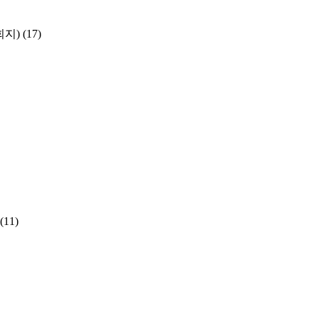
학회지)
(17)
(11)