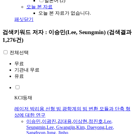
일본어
(2)
오늘 본 자료
오늘 본 자료가 없습니다.
패싯닫기
검색키워드
저자 : 이승민(Lee, Seungmin)
(검색결과
1,276건)
전체선택
무료
기관내 무료
유료
KCI등재
레이저 박리용 선형 빔 광학계의 빔 변환 모듈과 단축 형
상에 대한 연구
이승민
,
이광진
,
김대용
,
이상현
,
정진호
,
Lee
,
Seungmin
,
Lee
, Gwangjin
,
Kim, Daeyong
,
Lee
,
Sanghyun
,
Jung, Jinho