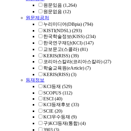
원문있음
(1,264)
원문없음
(12)
원문제공처
누리미디어(DBpia)
(794)
KISTI(NDSL)
(293)
한국학술정보(KISS)
(234)
한국연구재단(KCI)
(147)
교보문고(스콜라)
(81)
KERIS(RISS)
(39)
코리아스칼라(코리아스칼라)
(27)
학술교육원(eArticle)
(7)
KERIS(RISS)
(3)
등재정보
KCI등재
(529)
SCOPUS
(112)
ESCI
(40)
KCI등재후보
(33)
SCIE
(20)
KCI우수등재
(9)
구)KCI등재(통합)
(4)
3903
(3)