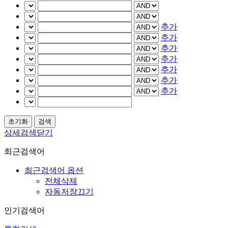
추가
추가
추가
추가
추가
추가
추가
상세검색닫기
최근검색어
최근검색어 옵션
전체삭제
자동저장끄기
인기검색어