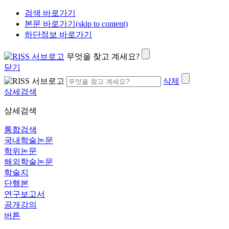
검색 바로가기
본문 바로가기(skip to content)
하단정보 바로가기
무엇을 찾고 계세요?
닫기
삭제
상세검색
상세검색
통합검색
국내학술논문
학위논문
해외학술논문
학술지
단행본
연구보고서
공개강의
버튼