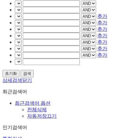
추가
추가
추가
추가
추가
추가
추가
상세검색닫기
최근검색어
최근검색어 옵션
전체삭제
자동저장끄기
인기검색어