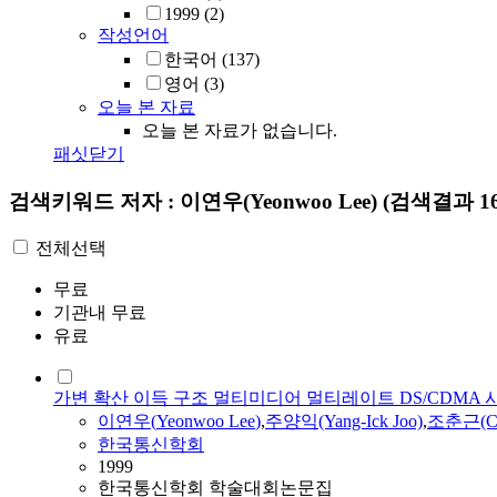
1999
(2)
작성언어
한국어
(137)
영어
(3)
오늘 본 자료
오늘 본 자료가 없습니다.
패싯닫기
검색키워드
저자 : 이연우(Yeonwoo Lee)
(검색결과 1
전체선택
무료
기관내 무료
유료
가변 확산 이득 구조 멀티미디어 멀티레이트 DS/CDMA
이연우
(
Yeonwoo
Lee
)
,
주양익(Yang-Ick Joo)
,
조춘근(Ch
한국통신학회
1999
한국통신학회 학술대회논문집