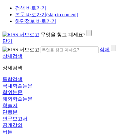
검색 바로가기
본문 바로가기(skip to content)
하단정보 바로가기
무엇을 찾고 계세요?
닫기
삭제
상세검색
상세검색
통합검색
국내학술논문
학위논문
해외학술논문
학술지
단행본
연구보고서
공개강의
버튼