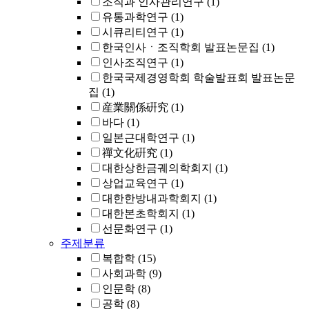
조직과 인사관리연구
(1)
유통과학연구
(1)
시큐리티연구
(1)
한국인사ㆍ조직학회 발표논문집
(1)
인사조직연구
(1)
한국국제경영학회 학술발표회 발표논문
집
(1)
産業關係硏究
(1)
바다
(1)
일본근대학연구
(1)
禪文化硏究
(1)
대한상한금궤의학회지
(1)
상업교육연구
(1)
대한한방내과학회지
(1)
대한본초학회지
(1)
선문화연구
(1)
주제분류
복합학
(15)
사회과학
(9)
인문학
(8)
공학
(8)