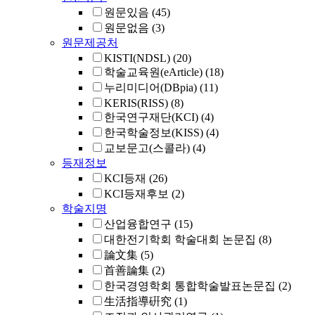
원문있음
(45)
원문없음
(3)
원문제공처
KISTI(NDSL)
(20)
학술교육원(eArticle)
(18)
누리미디어(DBpia)
(11)
KERIS(RISS)
(8)
한국연구재단(KCI)
(4)
한국학술정보(KISS)
(4)
교보문고(스콜라)
(4)
등재정보
KCI등재
(26)
KCI등재후보
(2)
학술지명
산업융합연구
(15)
대한전기학회 학술대회 논문집
(8)
論文集
(5)
首善論集
(2)
한국경영학회 통합학술발표논문집
(2)
生活指導硏究
(1)