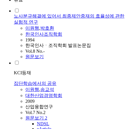
노사분규해결에 있어서 최종제안중재의 효율성에 관한
실험적 연구
이원행
,
박호환
한국인사조직학회
1994
한국인사ㆍ조직학회 발표논문집
Vol.8 No.-
원문보기
KCI등재
집단학습에서의 공유
이원행
,
송교석
대한산업경영학회
2009
산업융합연구
Vol.7 No.2
원문보기
2
NDSL
eArticle