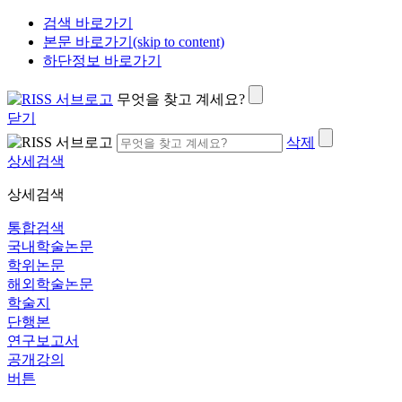
검색 바로가기
본문 바로가기(skip to content)
하단정보 바로가기
무엇을 찾고 계세요?
닫기
삭제
상세검색
상세검색
통합검색
국내학술논문
학위논문
해외학술논문
학술지
단행본
연구보고서
공개강의
버튼