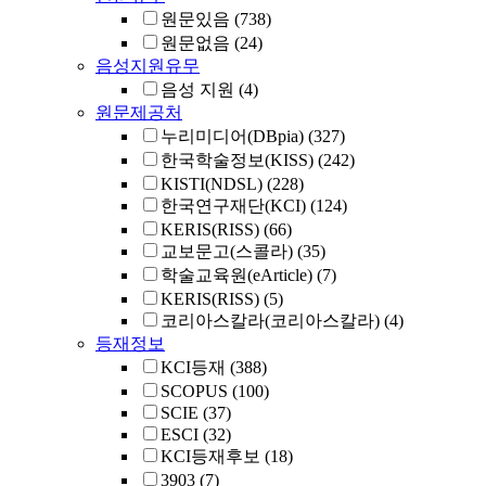
원문있음
(738)
원문없음
(24)
음성지원유무
음성 지원
(4)
원문제공처
누리미디어(DBpia)
(327)
한국학술정보(KISS)
(242)
KISTI(NDSL)
(228)
한국연구재단(KCI)
(124)
KERIS(RISS)
(66)
교보문고(스콜라)
(35)
학술교육원(eArticle)
(7)
KERIS(RISS)
(5)
코리아스칼라(코리아스칼라)
(4)
등재정보
KCI등재
(388)
SCOPUS
(100)
SCIE
(37)
ESCI
(32)
KCI등재후보
(18)
3903
(7)