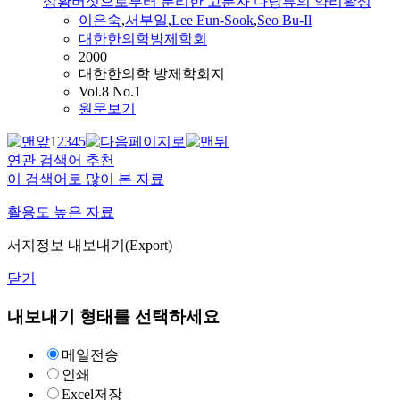
상황버섯으로부터 분리한 고분자 다당류의 약리활성
이은숙
,
서부일
,
Lee
Eun-Sook
,
Seo Bu-Il
대한한의학방제학회
2000
대한한의학 방제학회지
Vol.8 No.1
원문보기
1
2
3
4
5
연관 검색어 추천
이 검색어로 많이 본 자료
활용도 높은 자료
서지정보 내보내기(Export)
닫기
내보내기 형태를 선택하세요
메일전송
인쇄
Excel저장