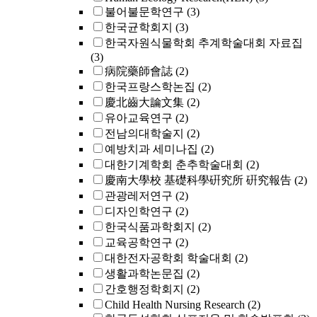
불어불문학연구
(3)
한국균학회지
(3)
한국자원식물학회 추계학술대회 자료집
(3)
病院藥師會誌
(2)
한국프랑스학논집
(2)
慶北齒大論文集
(2)
유아교육연구
(2)
전남의대학술지
(2)
예방치과 세미나집
(2)
대한기계학회 춘추학술대회
(2)
慶南大學校 基礎科學硏究所 硏究報告
(2)
관광레저연구
(2)
디자인학연구
(2)
한국식품과학회지
(2)
교육공학연구
(2)
대한전자공학회 학술대회
(2)
생활과학논문집
(2)
간호행정학회지
(2)
Child Health Nursing Research
(2)