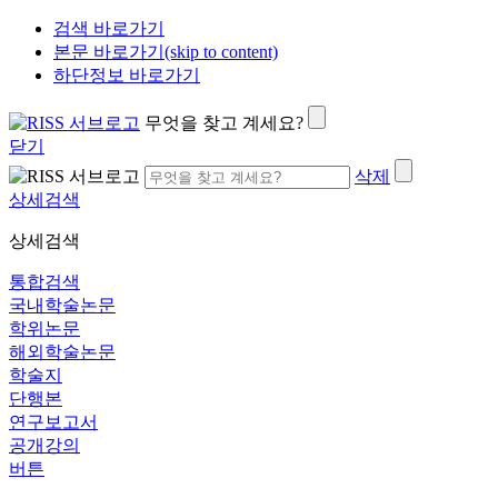
검색 바로가기
본문 바로가기(skip to content)
하단정보 바로가기
무엇을 찾고 계세요?
닫기
삭제
상세검색
상세검색
통합검색
국내학술논문
학위논문
해외학술논문
학술지
단행본
연구보고서
공개강의
버튼