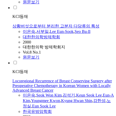
원문보기
KCI등재
상황버섯으로부터 분리한 고분자 다당류의 특성
이은숙
,
서부일
,
Lee
Eun-Sook
,
Seo Bu-Il
대한한의학방제학회
2000
대한한의학 방제학회지
Vol.8 No.1
원문보기
KCI등재
Locoregional Recurrence of Breast Conserving Surgery after
Preoperative Chemotherapy in Korean Women with Locally
Advanced Breast Cancer
이은숙
,
Seok Won Kim
,
김석기
,
Keun Seok
Lee
,
Eun-A
Kim
,
Youngmee Kwon
,
Kyung Hwan Shin
,
강한성
,
노
정실
,
Eun Sook
Lee
한국유방암학회