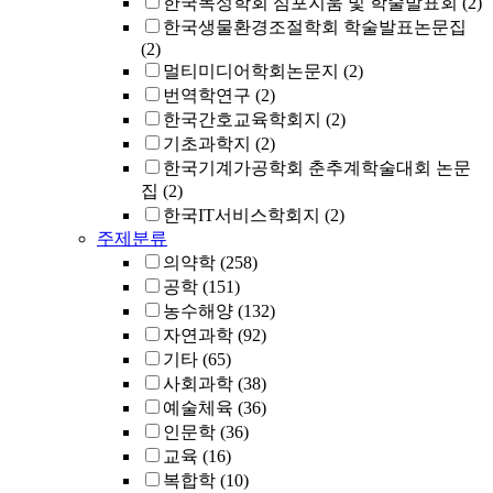
한국독성학회 심포지움 및 학술발표회
(2)
한국생물환경조절학회 학술발표논문집
(2)
멀티미디어학회논문지
(2)
번역학연구
(2)
한국간호교육학회지
(2)
기초과학지
(2)
한국기계가공학회 춘추계학술대회 논문
집
(2)
한국IT서비스학회지
(2)
주제분류
의약학
(258)
공학
(151)
농수해양
(132)
자연과학
(92)
기타
(65)
사회과학
(38)
예술체육
(36)
인문학
(36)
교육
(16)
복합학
(10)