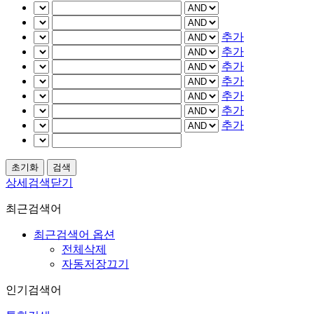
추가
추가
추가
추가
추가
추가
추가
상세검색닫기
최근검색어
최근검색어 옵션
전체삭제
자동저장끄기
인기검색어