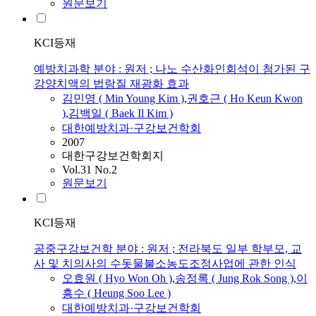
원문보기
KCI등재
예방치과학 분야 : 원저 ; 나노 수산화인회석이 첨가된 구
강양치액의 법랑질 재광화 효과
김민영 ( Min Young Kim )
,
권호근 ( Ho Keun Kwon
)
,
김백일 ( Baek Il Kim )
대한예방치과·구강보건학회
2007
대한구강보건학회지
Vol.31 No.2
원문보기
KCI등재
공중구강보건학 분야 : 원저 ; 전라북도 일부 학부모, 교
사 및 치의사의 수돗물불소농도조정사업에 관한 인식
오효원 ( Hyo Won Oh )
,
송정록 ( Jung Rok Song )
,
이
흥수 ( Heung Soo Lee )
대한예방치과·구강보건학회