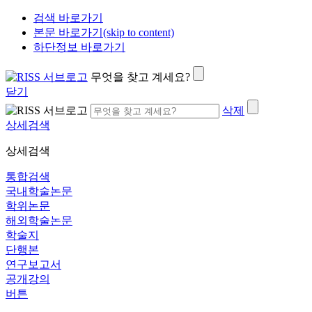
검색 바로가기
본문 바로가기(skip to content)
하단정보 바로가기
무엇을 찾고 계세요?
닫기
삭제
상세검색
상세검색
통합검색
국내학술논문
학위논문
해외학술논문
학술지
단행본
연구보고서
공개강의
버튼