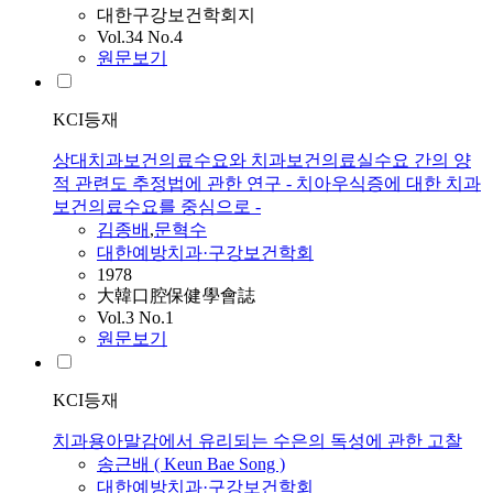
대한구강보건학회지
Vol.34 No.4
원문보기
KCI등재
상대치과보건의료수요와 치과보건의료실수요 간의 양
적 관련도 추정법에 관한 연구 - 치아우식증에 대한 치과
보건의료수요를 중심으로 -
김종배
,
문혁수
대한예방치과·구강보건학회
1978
大韓口腔保健學會誌
Vol.3 No.1
원문보기
KCI등재
치과용아말감에서 유리되는 수은의 독성에 관한 고찰
송근배 ( Keun Bae Song )
대한예방치과·구강보건학회