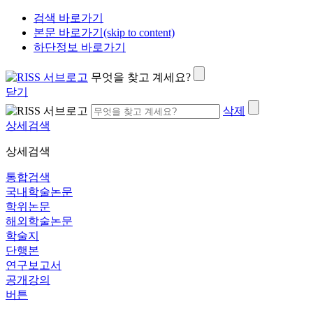
검색 바로가기
본문 바로가기(skip to content)
하단정보 바로가기
무엇을 찾고 계세요?
닫기
삭제
상세검색
상세검색
통합검색
국내학술논문
학위논문
해외학술논문
학술지
단행본
연구보고서
공개강의
버튼