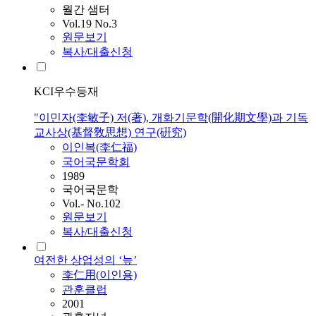
월간 샘터
Vol.19 No.3
원문보기
복사/대출신청
KCI우수등재
"이민자(李敏子) 저(著), 개화기문학(開化期文學)과 기독
교사상(基督敎思想) 연구(硏究)
이인
복(李仁福)
국어국문학회
1989
국어국문학
Vol.- No.102
원문보기
복사/대출신청
여전한 상업성의 ‘늪’
李仁用(
이인
용)
관훈클럽
2001