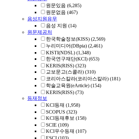
원문있음
(6,285)
원문없음
(467)
음성지원유무
음성 지원
(14)
원문제공처
한국학술정보(KISS)
(2,569)
누리미디어(DBpia)
(2,461)
KISTI(NDSL)
(1,348)
한국연구재단(KCI)
(653)
KERIS(RISS)
(323)
교보문고(스콜라)
(310)
코리아스칼라(코리아스칼라)
(181)
학술교육원(eArticle)
(154)
KERIS(RISS)
(73)
등재정보
KCI등재
(1,958)
SCOPUS
(323)
KCI등재후보
(158)
SCIE
(109)
KCI우수등재
(107)
ESCI
(103)