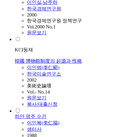
이인
실
,
남주하
한국경제연구원
2000
한국경제연구원 정책연구
Vol.2000 No.1
원문보기
KCI등재
韓國 博物館制度의 起源과 性格
이인
범(李仁範)
한국미술연구소
2002
美術史論壇
Vol.- No.14
원문보기
복사/대출신청
하얀 명주 수건
이인
복(李仁福)
샘터사
1988