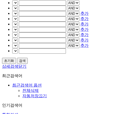
추가
추가
추가
추가
추가
추가
추가
상세검색닫기
최근검색어
최근검색어 옵션
전체삭제
자동저장끄기
인기검색어