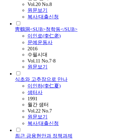
Vol.20 No.8
원문보기
복사/대출신청
靑鶴洞<SUB>청학동</SUB>
이인
로(李仁老)
문예운동사
2016
수필시대
Vol.11 No.7·8
원문보기
식초와 고추장으로 만나
이인
하(李仁夏)
샘터사
1991
월간 샘터
Vol.22 No.7
원문보기
복사/대출신청
최근 금융현안과 정책과제