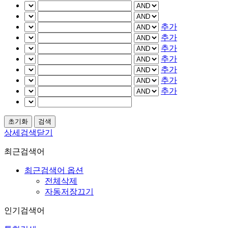
추가
추가
추가
추가
추가
추가
추가
상세검색닫기
최근검색어
최근검색어 옵션
전체삭제
자동저장끄기
인기검색어