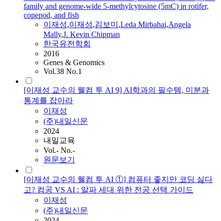
family and genome-wide 5-methylcytosine (5mC) in rotifer,
copepod, and fish
이재성
,
이재성
,
김보미
,
Leda Mirbahai
,
Angela
Mally
,
J. Kevin Chipman
한국유전학회
2016
Genes & Genomics
Vol.38 No.1
[이재성 교수의 웰컴 투 AI 9] AI학과의 필수템, 미분과
통계를 잡아라
이재성
(주)내일신문
2024
내일교육
Vol.- No.-
원문보기
[이재성 교수의 웰컴 투 AI ①] 컴퓨터 좋지만 코딩 싫다
고? 컴공 VS AI : 알파 세대 위한 전공 선택 가이드
이재성
(주)내일신문
2024