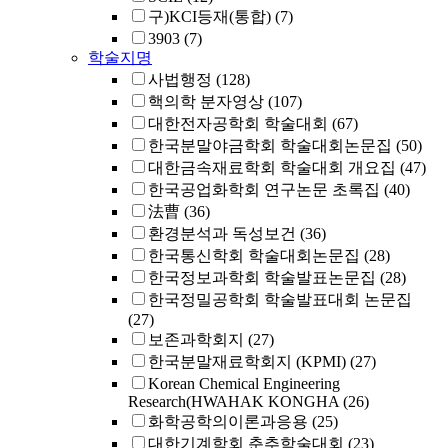
구)KCI등재(통합)
(7)
3903
(7)
학술지명
사법행정
(128)
핵의학 분자영상
(107)
대한전자공학회 학술대회
(67)
한국분말야금학회 학술대회논문집
(50)
대한금속재료학회 학술대회 개요집
(47)
한국공업화학회 연구논문 초록집
(40)
法曹
(36)
환경분석과 독성보건
(36)
한국통신학회 학술대회논문집
(28)
한국정보과학회 학술발표논문집
(28)
한국정밀공학회 학술발표대회 논문집
(27)
보존과학회지
(27)
한국분말재료학회지 (KPMI)
(27)
Korean Chemical Engineering
Research(HWAHAK KONGHA
(26)
화학공학의이론과응용
(25)
대한기계학회 춘추학술대회
(23)