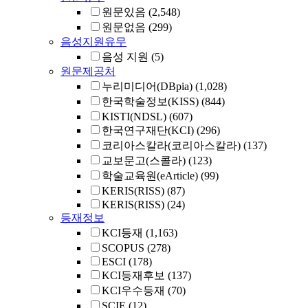
원문있음
(2,548)
원문없음
(299)
음성지원유무
음성 지원
(5)
원문제공처
누리미디어(DBpia)
(1,028)
한국학술정보(KISS)
(844)
KISTI(NDSL)
(607)
한국연구재단(KCI)
(296)
코리아스칼라(코리아스칼라)
(137)
교보문고(스콜라)
(123)
학술교육원(eArticle)
(99)
KERIS(RISS)
(87)
KERIS(RISS)
(24)
등재정보
KCI등재
(1,163)
SCOPUS
(278)
ESCI
(178)
KCI등재후보
(137)
KCI우수등재
(70)
SCIE
(12)