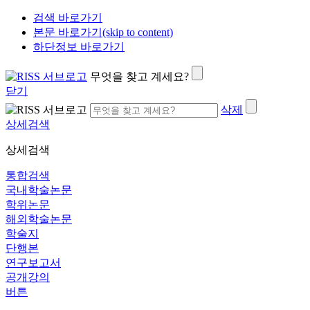
검색 바로가기
본문 바로가기(skip to content)
하단정보 바로가기
무엇을 찾고 계세요?
닫기
삭제
상세검색
상세검색
통합검색
국내학술논문
학위논문
해외학술논문
학술지
단행본
연구보고서
공개강의
버튼