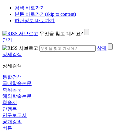
검색 바로가기
본문 바로가기(skip to content)
하단정보 바로가기
무엇을 찾고 계세요?
닫기
삭제
상세검색
상세검색
통합검색
국내학술논문
학위논문
해외학술논문
학술지
단행본
연구보고서
공개강의
버튼