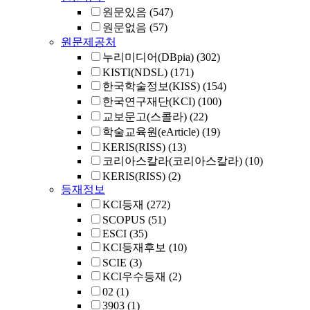
원문있음
(547)
원문없음
(57)
원문제공처
누리미디어(DBpia)
(302)
KISTI(NDSL)
(171)
한국학술정보(KISS)
(154)
한국연구재단(KCI)
(100)
교보문고(스콜라)
(22)
학술교육원(eArticle)
(19)
KERIS(RISS)
(13)
코리아스칼라(코리아스칼라)
(10)
KERIS(RISS)
(2)
등재정보
KCI등재
(272)
SCOPUS
(51)
ESCI
(35)
KCI등재후보
(10)
SCIE
(3)
KCI우수등재
(2)
02
(1)
3903
(1)