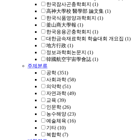
한국잠사곤충학회지
(1)
高神大學校 醫學部 論文集
(1)
한국식품영양과학회지
(1)
釜山商大學報
(1)
한국응용곤충학회지
(1)
대한금속재료학회 학술대회 개요집
(1)
地方行政
(1)
정보과학회논문지
(1)
韓國航空宇宙學會誌
(1)
주제분류
공학
(351)
사회과학
(58)
의약학
(51)
자연과학
(49)
교육
(39)
인문학
(26)
농수해양
(23)
예술체육
(16)
기타
(10)
복합학
(7)