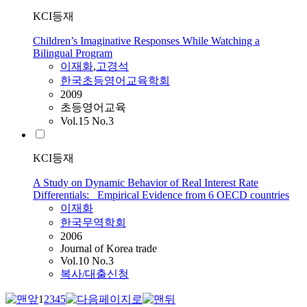
KCI등재
Children’s Imaginative Responses While Watching a
Bilingual Program
이재화
,
고경석
한국초등영어교육학회
2009
초등영어교육
Vol.15 No.3
KCI등재
A Study on Dynamic Behavior of Real Interest Rate
Differentials: Empirical Evidence from 6 OECD countries
이재화
한국무역학회
2006
Journal of Korea trade
Vol.10 No.3
복사/대출신청
1
2
3
4
5