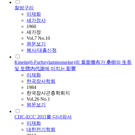
철방구리
이재화
새가정사
1960
새가정
Vol.7 No.10
원문보기
복사/대출신청
Kinetin(6-Furfurylaminopurine)의 葉面撒布가 桑樹의 生長
및 生體內代謝에 미치는 影響
이재화
한국잠사학회
1984
한국잠사곤충학회지
Vol.26 No.1
원문보기
CDC-ECC 2011를 다녀와서
이재화
대한전기학회