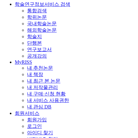
학술연구정보서비스 검색
통합검색
학위논문
국내학술논문
해외학술논문
학술지
단행본
연구보고서
공개강의
MyRISS
내 추천논문
내 책장
내 최근 본 논문
내 저작물관리
내 구매·신청 현황
내 서비스 사용권한
내 관심 DB
회원서비스
회원가입
로그인
아이디 찾기