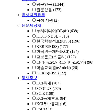
원문있음
(1,344)
원문없음
(173)
음성지원유무
음성 지원
(2)
원문제공처
누리미디어(DBpia)
(638)
KISTI(NDSL)
(315)
한국학술정보(KISS)
(196)
KERIS(RISS)
(177)
한국연구재단(KCI)
(124)
교보문고(스콜라)
(122)
코리아스칼라(코리아스칼라)
(96)
학술교육원(eArticle)
(26)
KERIS(RISS)
(22)
등재정보
KCI등재
(707)
SCOPUS
(239)
SCIE
(189)
KCI등재후보
(84)
KCI우수등재
(16)
ESCI
(13)