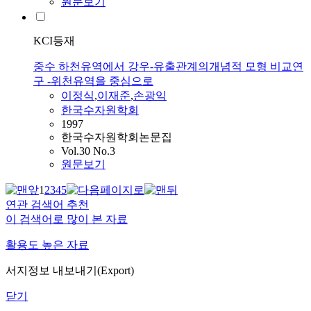
원문보기
KCI등재
중수 하천유역에서 강우-유출관계의개념적 모형 비교연
구 -위천유역을 중심으로
이정식
,
이재준
,
손광익
한국수자원학회
1997
한국수자원학회논문집
Vol.30 No.3
원문보기
1
2
3
4
5
연관 검색어 추천
이 검색어로 많이 본 자료
활용도 높은 자료
서지정보 내보내기(Export)
닫기