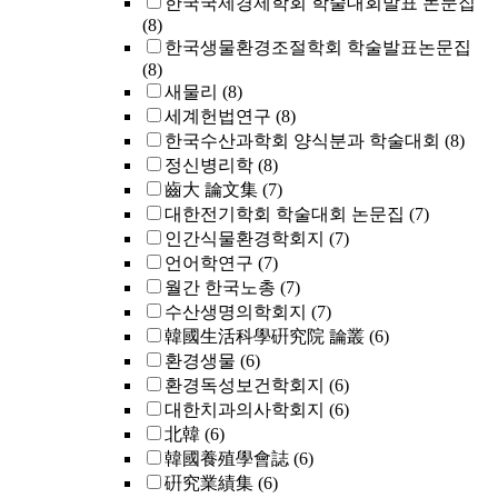
한국국제경제학회 학술대회발표 논문집
(8)
한국생물환경조절학회 학술발표논문집
(8)
새물리
(8)
세계헌법연구
(8)
한국수산과학회 양식분과 학술대회
(8)
정신병리학
(8)
齒大 論文集
(7)
대한전기학회 학술대회 논문집
(7)
인간식물환경학회지
(7)
언어학연구
(7)
월간 한국노총
(7)
수산생명의학회지
(7)
韓國生活科學硏究院 論叢
(6)
환경생물
(6)
환경독성보건학회지
(6)
대한치과의사학회지
(6)
北韓
(6)
韓國養殖學會誌
(6)
硏究業績集
(6)