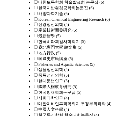
대한토목학회 학술발표회 논문집
(6)
한국지반환경공학회논문집
(6)
해양과학기술
(6)
Korean Chemical Engineering Research
(6)
신경정신의학
(5)
産業技術開發硏究
(5)
最新醫學
(5)
한국비파괴검사학회지
(5)
慶北專門大學 論文集
(5)
地方行政
(5)
韓國史市民講座
(5)
Fisheries and Aquatic Sciences
(5)
생물정신의학
(5)
중독정신의학
(5)
현대문법연구
(5)
國際人權敎育硏究
(5)
한국방재학회논문집
(5)
사회과학연구
(4)
대한이비인후과학회지 두경부외과학
(4)
中國人文科學
(4)
한국통신학회 학술대회논문집
(4)