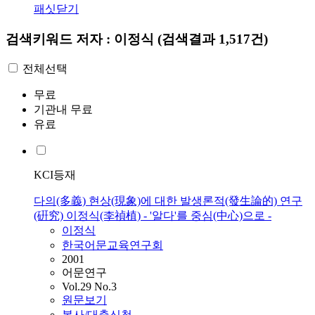
패싯닫기
검색키워드
저자 : 이정식
(검색결과 1,517건)
전체선택
무료
기관내 무료
유료
KCI등재
다의(多義) 현상(現象)에 대한 발생론적(發生論的) 연구
(硏究) 이정식(李禎植) - '알다'를 중심(中心)으로 -
이정식
한국어문교육연구회
2001
어문연구
Vol.29 No.3
원문보기
복사/대출신청