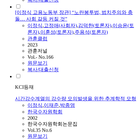
[이정식 고용노동부 장관] “노란봉투법, 법치주의와 충
돌… 사회 갈등 커질 것”
이정식
,
고정애(사회자)
,
김덕한(토론자)
,
이승윤(토
론자)
,
이훈성(토론자)
,
주용석(토론자)
관훈클럽
2023
관훈저널
Vol.- No.166
원문보기
복사/대출신청
KCI등재
시간강수계열의 강수량 모의발생을 위한 추계학적 모형
이정식
,
이재준
,
박종영
한국수자원학회
2002
한국수자원학회논문집
Vol.35 No.6
원문보기