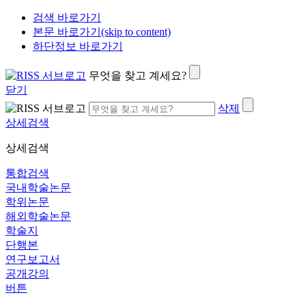
검색 바로가기
본문 바로가기(skip to content)
하단정보 바로가기
무엇을 찾고 계세요?
닫기
삭제
상세검색
상세검색
통합검색
국내학술논문
학위논문
해외학술논문
학술지
단행본
연구보고서
공개강의
버튼