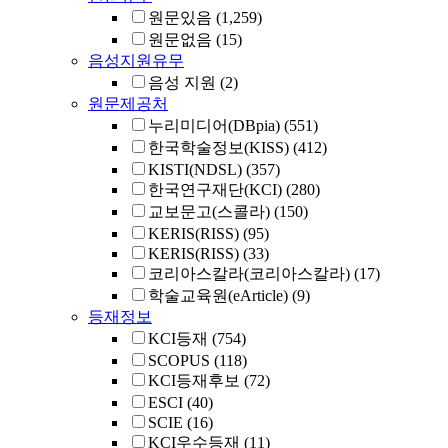
원문있음
(1,259)
원문없음
(15)
음성지원유무
음성 지원
(2)
원문제공처
누리미디어(DBpia)
(551)
한국학술정보(KISS)
(412)
KISTI(NDSL)
(357)
한국연구재단(KCI)
(280)
교보문고(스콜라)
(150)
KERIS(RISS)
(95)
KERIS(RISS)
(33)
코리아스칼라(코리아스칼라)
(17)
학술교육원(eArticle)
(9)
등재정보
KCI등재
(754)
SCOPUS
(118)
KCI등재후보
(72)
ESCI
(40)
SCIE
(16)
KCI우수등재
(11)