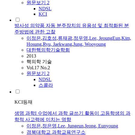
원문보기
2
NDSL
KCI
방사성 의약품 자동 분주장치의 유용성 및 최적화된 분
주방법에 관한 고찰
이정은
,
김호성
,
류재광
,
정우영
,
Lee
, JeoungEun
,
Kim,
Hosung
,
Ryu, Jaekwang
,
Jung, Wooyoung
대한핵의학기술학회
2013
핵의학 기술
Vol.17 No.2
원문보기
2
NDSL
스콜라
KCI등재
생명 과학I 수업에서 과학 글쓰기 활동이 고등학생의 과
학적 사고력에 미치는 영향
이정은
,
정은영
,
Lee
, Jungeun
,
Jeong, Eunyoung
경북대학교 과학교육연구소