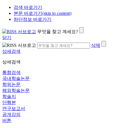
검색 바로가기
본문 바로가기(skip to content)
하단정보 바로가기
무엇을 찾고 계세요?
닫기
삭제
상세검색
상세검색
통합검색
국내학술논문
학위논문
해외학술논문
학술지
단행본
연구보고서
공개강의
버튼