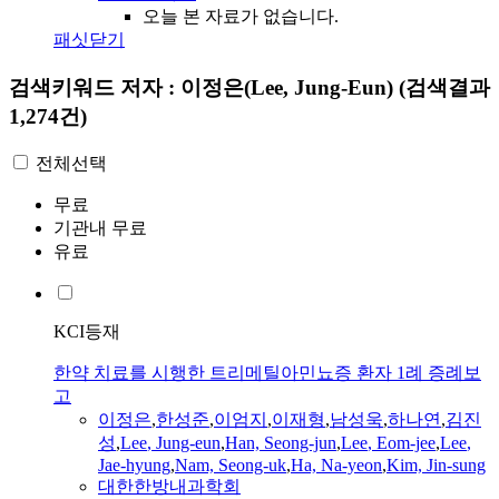
오늘 본 자료가 없습니다.
패싯닫기
검색키워드
저자 : 이정은(Lee, Jung-Eun)
(검색결과
1,274건)
전체선택
무료
기관내 무료
유료
KCI등재
한약 치료를 시행한 트리메틸아민뇨증 환자 1례 증례보
고
이정은
,
한성준
,
이엄지
,
이재형
,
남성욱
,
하나연
,
김진
성
,
Lee
, Jung-eun
,
Han, Seong-jun
,
Lee
, Eom-jee
,
Lee
,
Jae-hyung
,
Nam, Seong-uk
,
Ha, Na-yeon
,
Kim, Jin-sung
대한한방내과학회