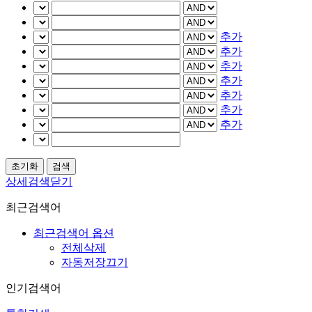
추가
추가
추가
추가
추가
추가
추가
상세검색닫기
최근검색어
최근검색어 옵션
전체삭제
자동저장끄기
인기검색어