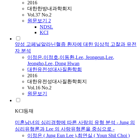
2016
대한한방내과학회지
Vol.37 No.2
원문보기
2
NDSL
KCI
양성 고페닐알라닌혈증 환자에 대한 임상적 고찰과 유전
자 분석
이정은
,
이정호
,
이동환
,
Lee
, Jeongeun
,
Lee
,
Jeongho
,
Lee
, Dong Hwan
대한유전성대사질환학회
2016
대한유전성대사질환학회지
Vol.16 No.2
원문보기
KCI등재
미혼남녀의 심리경향에 따른 사랑의 유형 분석 - Jung 의
심리유형론과 Lee 의 사랑유형론을 중심으로 -
이정은
( Jung Eun
Lee
)
,
최연실 ( Youn Shil Choi )