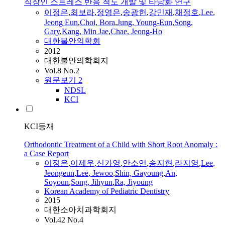
직장인 스트레스 반응 척도 개발 및 타당화 연구
이정은
,
최보라
,
정영은
,
송광헌
,
강민재
,
채정호
,
Lee
,
Jeong Eun
,
Choi, Bora
,
Jung, Young-Eun
,
Song,
Gary
,
Kang, Min Jae
,
Chae, Jeong-Ho
대한불안의학회
2012
대한불안의학회지
Vol.8 No.2
원문보기
2
NDSL
KCI
KCI등재
Orthodontic Treatment of a Child with Short Root Anomaly :
a Case Report
이정은
,
이제우
,
신가영
,
안소연
,
송지현
,
라지영
,
Lee
,
Jeongeun
,
Lee
, Jewoo
,
Shin, Gayoung
,
An,
Soyoun
,
Song, Jihyun
,
Ra, Jiyoung
Korean Academy of Pediatric Dentistry
2015
대한소아치과학회지
Vol.42 No.4