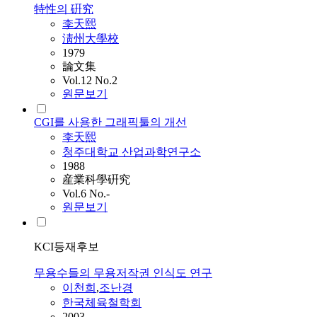
特性의 硏究
李天熙
淸州大學校
1979
論文集
Vol.12 No.2
원문보기
CGI를 사용한 그래픽툴의 개선
李天熙
청주대학교 산업과학연구소
1988
産業科學硏究
Vol.6 No.-
원문보기
KCI등재후보
무용수들의 무용저작권 인식도 연구
이천희
,
조난경
한국체육철학회
2003