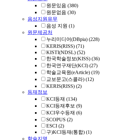
원문있음
(380)
원문없음
(30)
음성지원유무
음성 지원
(1)
원문제공처
누리미디어(DBpia)
(228)
KERIS(RISS)
(71)
KISTI(NDSL)
(52)
한국학술정보(KISS)
(36)
한국연구재단(KCI)
(27)
학술교육원(eArticle)
(19)
교보문고(스콜라)
(12)
KERIS(RISS)
(2)
등재정보
KCI등재
(134)
KCI등재후보
(9)
KCI우수등재
(6)
SCOPUS
(2)
ESCI
(2)
구)KCI등재(통합)
(1)
학술지명