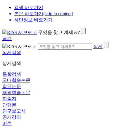
검색 바로가기
본문 바로가기(skip to content)
하단정보 바로가기
무엇을 찾고 계세요?
닫기
삭제
상세검색
상세검색
통합검색
국내학술논문
학위논문
해외학술논문
학술지
단행본
연구보고서
공개강의
버튼