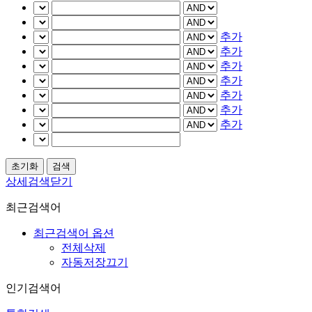
추가
추가
추가
추가
추가
추가
추가
상세검색닫기
최근검색어
최근검색어 옵션
전체삭제
자동저장끄기
인기검색어