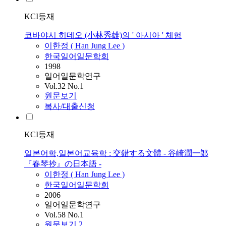
KCI등재
코바야시 히데오 (小林秀雄)의 ' 아시아 ' 체험
이한정
(
Han
Jung
Lee
)
한국일어일문학회
1998
일어일문학연구
Vol.32 No.1
원문보기
복사/대출신청
KCI등재
일본어학,일본어교육학 : 交錯する文體 - 谷崎潤一郞
『春琴抄』の日本語 -
이한정
(
Han
Jung
Lee
)
한국일어일문학회
2006
일어일문학연구
Vol.58 No.1
원문보기
2