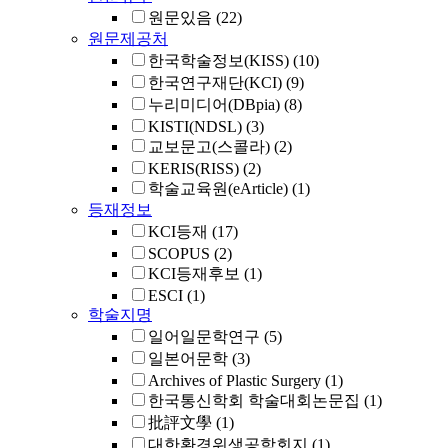
원문있음
(22)
원문제공처
한국학술정보(KISS)
(10)
한국연구재단(KCI)
(9)
누리미디어(DBpia)
(8)
KISTI(NDSL)
(3)
교보문고(스콜라)
(2)
KERIS(RISS)
(2)
학술교육원(eArticle)
(1)
등재정보
KCI등재
(17)
SCOPUS
(2)
KCI등재후보
(1)
ESCI
(1)
학술지명
일어일문학연구
(5)
일본어문학
(3)
Archives of Plastic Surgery
(1)
한국통신학회 학술대회논문집
(1)
批評文學
(1)
대한환경위생공학회지
(1)