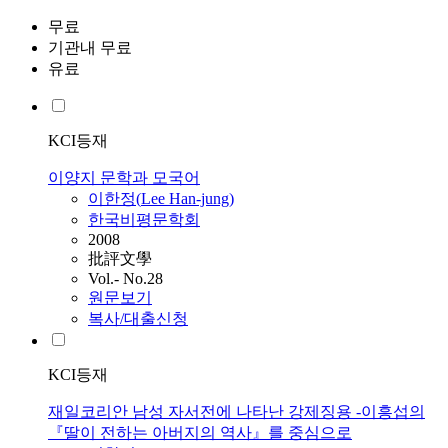
무료
기관내 무료
유료
KCI등재
이양지 문학과 모국어
이한정
(
Lee
Han-jung
)
한국비평문학회
2008
批評文學
Vol.- No.28
원문보기
복사/대출신청
KCI등재
재일코리안 남성 자서전에 나타난 강제징용 -이흥섭의
『딸이 전하는 아버지의 역사』를 중심으로