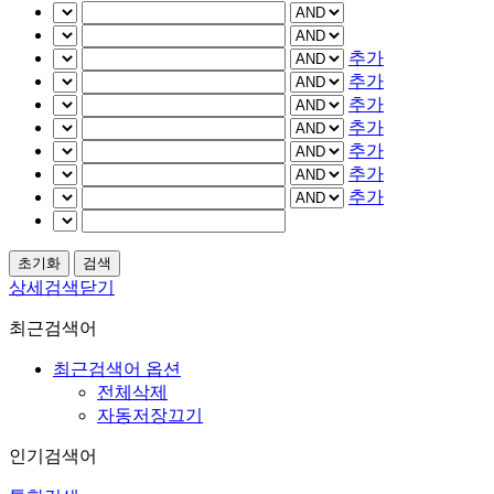
추가
추가
추가
추가
추가
추가
추가
상세검색닫기
최근검색어
최근검색어 옵션
전체삭제
자동저장끄기
인기검색어