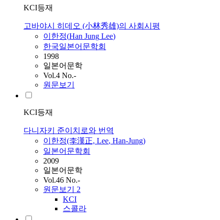
KCI등재
고바야시 히데오 (小林秀雄)의 사회시평
이한정
(
Han
Jung
Lee
)
한국일본어문학회
1998
일본어문학
Vol.4 No.-
원문보기
KCI등재
다니자키 준이치로와 번역
이한정
(李漢正,
Lee
,
Han-Jung
)
일본어문학회
2009
일본어문학
Vol.46 No.-
원문보기
2
KCI
스콜라