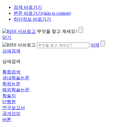
검색 바로가기
본문 바로가기(skip to content)
하단정보 바로가기
무엇을 찾고 계세요?
닫기
삭제
상세검색
상세검색
통합검색
국내학술논문
학위논문
해외학술논문
학술지
단행본
연구보고서
공개강의
버튼