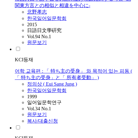
関東方言との相似と相違を中心に-
北野孝志
한국일어일문학회
2015
日語日文學硏究
Vol.94 No.1
원문보기
KCI등재
어학 교육편 : 「 特ち主の受身」 와 목적어 있는 피동 (
「 特ち主の受身」と「 所有者受動」 )
정의상 ( Eui Sang Jung )
한국일어일문학회
1999
일어일문학연구
Vol.34 No.1
원문보기
복사/대출신청