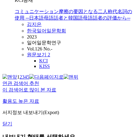
KCI등재
コミュニケーション摩擦の要因となる二人称代名詞の
使用 ─日本語母語話者と韓国語母語話者の評価から─
김지은
한국일어일문학회
2023
일어일문학연구
Vol.126 No.-
원문보기
2
KCI
KISS
1
2
3
4
5
연관 검색어 추천
이 검색어로 많이 본 자료
활용도 높은 자료
서지정보 내보내기(Export)
닫기
내보내기 형태를 선택하세요