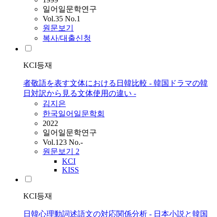
일어일문학연구
Vol.35 No.1
원문보기
복사/대출신청
KCI등재
者敬語を表す文体における日韓比較 - 韓国ドラマの韓
日対訳から見る文体使用の違い -
김지은
한국일어일문학회
2022
일어일문학연구
Vol.123 No.-
원문보기
2
KCI
KISS
KCI등재
日韓心理動詞述語文の対応関係分析 - 日本小説と韓国