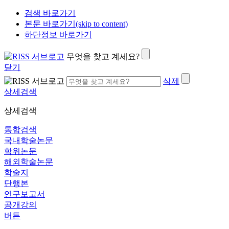
검색 바로가기
본문 바로가기(skip to content)
하단정보 바로가기
무엇을 찾고 계세요?
닫기
삭제
상세검색
상세검색
통합검색
국내학술논문
학위논문
해외학술논문
학술지
단행본
연구보고서
공개강의
버튼