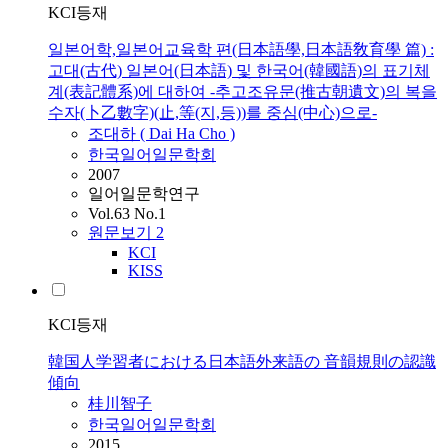
KCI등재
일본어학,일본어교육학 편(日本語學,日本語敎育學 篇) :
고대(古代) 일본어(日本語) 및 한국어(韓國語)의 표기체
계(表記體系)에 대하여 -추고조유문(推古朝遺文)의 복을
수자(卜乙數字)(止,等(지,등))를 중심(中心)으로-
조대하 ( Dai Ha Cho )
한국일어일문학회
2007
일어일문학연구
Vol.63 No.1
원문보기
2
KCI
KISS
KCI등재
韓国人学習者における日本語外来語の 音韻規則の認識
傾向
桂川智子
한국일어일문학회
2015