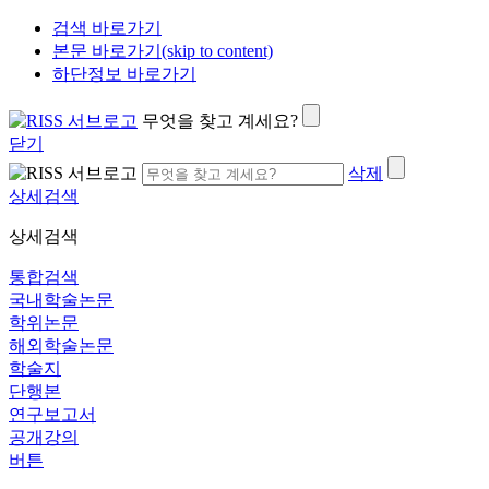
검색 바로가기
본문 바로가기(skip to content)
하단정보 바로가기
무엇을 찾고 계세요?
닫기
삭제
상세검색
상세검색
통합검색
국내학술논문
학위논문
해외학술논문
학술지
단행본
연구보고서
공개강의
버튼