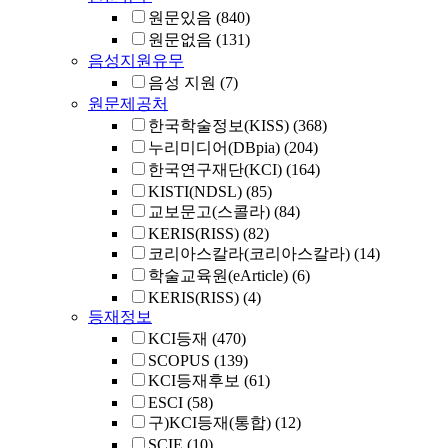
원문있음
(840)
원문없음
(131)
음성지원유무
음성 지원
(7)
원문제공처
한국학술정보(KISS)
(368)
누리미디어(DBpia)
(204)
한국연구재단(KCI)
(164)
KISTI(NDSL)
(85)
교보문고(스콜라)
(84)
KERIS(RISS)
(82)
코리아스칼라(코리아스칼라)
(14)
학술교육원(eArticle)
(6)
KERIS(RISS)
(4)
등재정보
KCI등재
(470)
SCOPUS
(139)
KCI등재후보
(61)
ESCI
(58)
구)KCI등재(통합)
(12)
SCIE
(10)