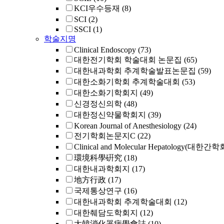
KCI우수등재
(8)
SCI
(2)
SSCI
(1)
학술지명
Clinical Endoscopy
(73)
대한전기학회 학술대회 논문집
(65)
대한내과학회 추계학술발표논문집
(59)
대한소화기학회 추계학술대회
(53)
대한소화기학회지
(49)
신경정신의학
(48)
대한정신약물학회지
(39)
Korean Journal of Anesthesiology
(24)
전기학회논문지C
(22)
Clinical and Molecular Hepatology(대한간
環境科學硏究
(18)
대한내과학회지
(17)
地方行政
(17)
국제통상연구
(16)
대한내과학회 추계학술대회
(12)
대한췌담도학회지
(12)
大韓消化器病學會誌
(10)