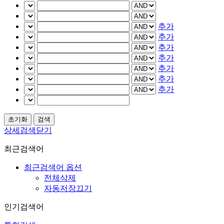
추가
추가
추가
추가
추가
추가
추가
상세검색닫기
최근검색어
최근검색어 옵션
전체삭제
자동저장끄기
인기검색어