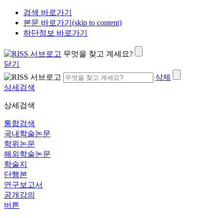
검색 바로가기
본문 바로가기(skip to content)
하단정보 바로가기
무엇을 찾고 계세요?
닫기
삭제
상세검색
상세검색
통합검색
국내학술논문
학위논문
해외학술논문
학술지
단행본
연구보고서
공개강의
버튼