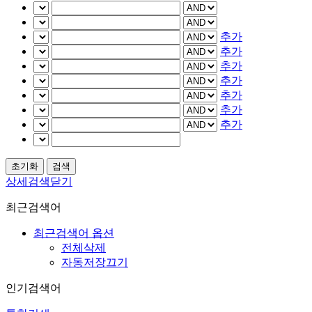
추가
추가
추가
추가
추가
추가
추가
상세검색닫기
최근검색어
최근검색어 옵션
전체삭제
자동저장끄기
인기검색어