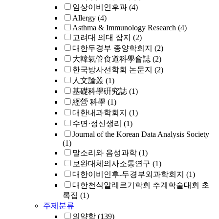
임상이비인후과
(4)
Allergy
(4)
Asthma & Immunology Research
(4)
고려대 의대 잡지
(2)
대한두경부 종양학회지
(2)
大韓氣管食道科學會誌
(2)
한국방사선학회 논문지
(2)
人文論叢
(1)
基礎科學硏究誌
(1)
經營 科學
(1)
대한내과학회지
(1)
수면·정신생리
(1)
Journal of the Korean Data Analysis Society
(1)
말소리와 음성과학
(1)
보완대체의사소통연구
(1)
대한이비인후-두경부외과학회지
(1)
대한천식알레르기학회 추계학술대회 초
록집
(1)
주제분류
의약학
(139)