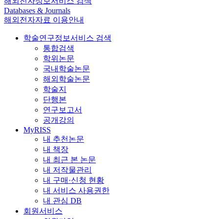
해외전자정보서비스 검색
Databases & Journals
해외전자자료 이용안내
학술연구정보서비스 검색
통합검색
학위논문
국내학술논문
해외학술논문
학술지
단행본
연구보고서
공개강의
MyRISS
내 추천논문
내 책장
내 최근 본 논문
내 저작물관리
내 구매·신청 현황
내 서비스 사용권한
내 관심 DB
회원서비스