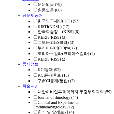
원문없음
(79)
원문있음
(66)
원문제공처
한국연구재단(KCI)
(52)
KISTI(NDSL)
(17)
한국학술정보(KISS)
(6)
KERIS(RISS)
(3)
교보문고(스콜라)
(3)
누리미디어(DBpia)
(2)
코리아스칼라(코리아스칼라)
(2)
KERIS(RISS)
(2)
등재정보
KCI등재
(95)
KCI등재후보
(18)
구)KCI등재(통합)
(2)
학술지명
대한이비인후과학회지 두경부외과학
(59)
Journal of rhinology
(44)
Clinical and Experimental
Otorhinolaryngology
(12)
천식 및 알레르기
(4)