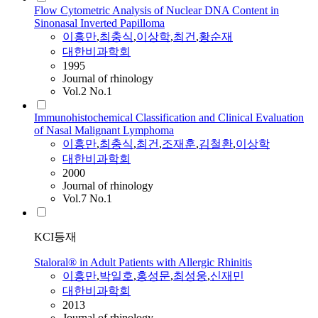
Flow Cytometric Analysis of Nuclear DNA Content in
Sinonasal Inverted Papilloma
이흥만
,
최충식
,
이상학
,
최건
,
황순재
대한비과학회
1995
Journal of rhinology
Vol.2 No.1
Immunohistochemical Classification and Clinical Evaluation
of Nasal Malignant Lymphoma
이흥만
,
최충식
,
최건
,
조재훈
,
김철환
,
이상학
대한비과학회
2000
Journal of rhinology
Vol.7 No.1
KCI등재
Staloral® in Adult Patients with Allergic Rhinitis
이흥만
,
박일호
,
홍성문
,
최성웅
,
신재민
대한비과학회
2013
Journal of rhinology