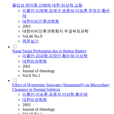
몰입성 하마종 22예에 대한 임상적 고찰
이흥만
,
이제혁
,
조재구
,
송종석
,
이승훈
,
우정수
,
황순
재
대한이비인후과학회
2003
대한이비인후과학회지 두경부외과학
Vol.46 No.9
원문보기
Nasal Septal Perforation due to Button Battery
이흥만
,
김대형
,
김정민
,
황순재
,
이상학
대한비과학회
2001
Journal of rhinology
Vol.8 No.1
Effect of Hypertonic Seawater (Sinomarin®) on Mucociliary
Clearance in Normal Subjects
이흥만
,
이승훈
,
송종석
,
이상학
,
황순재
대한비과학회
2003
Journal of rhinology
Vol.10 No.1