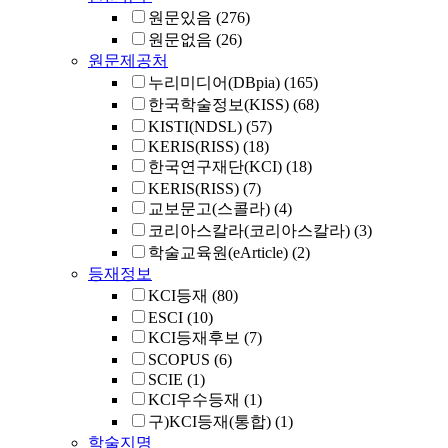
원문있음
(276)
원문없음
(26)
원문제공처
누리미디어(DBpia)
(165)
한국학술정보(KISS)
(68)
KISTI(NDSL)
(57)
KERIS(RISS)
(18)
한국연구재단(KCI)
(18)
KERIS(RISS)
(7)
교보문고(스콜라)
(4)
코리아스칼라(코리아스칼라)
(3)
학술교육원(eArticle)
(2)
등재정보
KCI등재
(80)
ESCI
(10)
KCI등재후보
(7)
SCOPUS
(6)
SCIE
(1)
KCI우수등재
(1)
구)KCI등재(통합)
(1)
학술지명