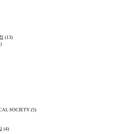
집
(13)
)
CAL SOCIETY
(5)
집
(4)