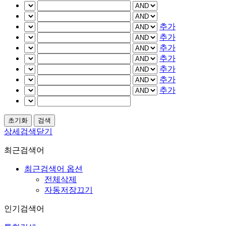
추가
추가
추가
추가
추가
추가
추가
상세검색닫기
최근검색어
최근검색어 옵션
전체삭제
자동저장끄기
인기검색어