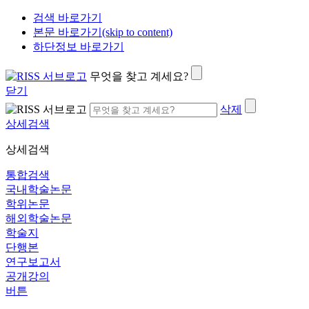
검색 바로가기
본문 바로가기(skip to content)
하단정보 바로가기
무엇을 찾고 계세요?
닫기
삭제
상세검색
상세검색
통합검색
국내학술논문
학위논문
해외학술논문
학술지
단행본
연구보고서
공개강의
버튼