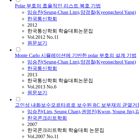
Polar 부호의 효율적인 리스트 복호 기법
임승찬
(
Seung-Chan
Lim
)
,
양경철(Kyeongcheol Yang)
한국통신학회
2012
한국통신학회 학술대회논문집
Vol.2012 No.11
원문보기
Monte Carlo 시뮬레이션에 기반한 polar 부호의 설계 기법
임승찬
(
Seung-Chan
Lim
)
,
양경철(Kyeongcheol Yang)
한국통신학회
2013
한국통신학회 학술대회논문집
Vol.2013 No.6
원문보기
고인성 내화보수모르타르로 보수된 RC 보부재의 균열거
임승찬
(
Lim
,
Seung
Chan
)
,
권영진(Kwon, Young Jin)
,
김
한국콘크리트학회
2007
한국콘크리트학회 학술대회 논문집
Vol.2007 No.11