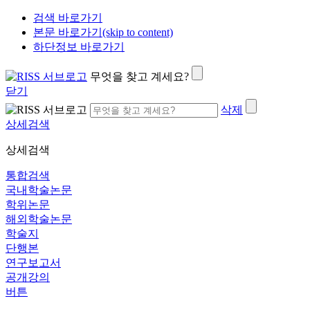
검색 바로가기
본문 바로가기(skip to content)
하단정보 바로가기
무엇을 찾고 계세요?
닫기
삭제
상세검색
상세검색
통합검색
국내학술논문
학위논문
해외학술논문
학술지
단행본
연구보고서
공개강의
버튼