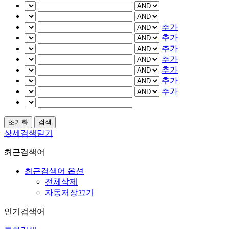
추가
추가
추가
추가
추가
추가
추가
상세검색닫기
최근검색어
최근검색어 옵션
전체삭제
자동저장끄기
인기검색어