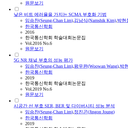
원문보기
낮은 비트 에러율을 가지는 SCMA 부호화 기법
임승찬
(
Seung-Chan
Lim
)
,
김남식(Namshik Kim)
,
박현철(
한국통신학회
2016
한국통신학회 학술대회논문집
Vol.2016 No.6
원문보기
5G NR 채널 부호의 성능 평가
임승찬
(
Seung-Chan
Lim
)
,
왕우완(Woowan Wang)
,
박현철
한국통신학회
2019
한국통신학회 학술대회논문집
Vol.2019 No.6
원문보기
시공간 선 부호 SER, BER 및 다이버시티 성능 분석
임승찬
(
Seung-Chan
Lim
)
,
정진곤(Jingon Joung)
한국통신학회
2019