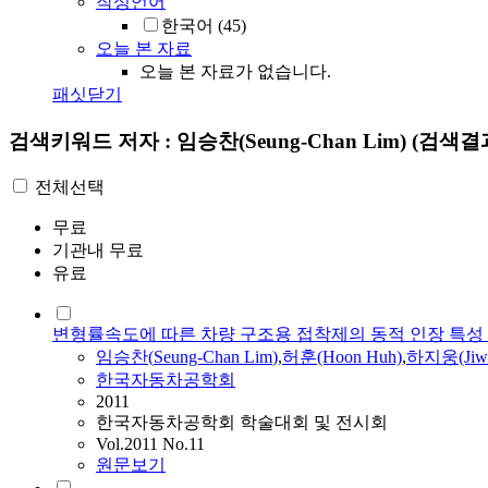
작성언어
한국어
(45)
오늘 본 자료
오늘 본 자료가 없습니다.
패싯닫기
검색키워드
저자 : 임승찬(Seung-Chan Lim)
(검색결과
전체선택
무료
기관내 무료
유료
변형률속도에 따른 차량 구조용 접착제의 동적 인장 특성
임승찬
(
Seung-Chan
Lim
)
,
허훈(Hoon Huh)
,
하지웅(Jiwo
한국자동차공학회
2011
한국자동차공학회 학술대회 및 전시회
Vol.2011 No.11
원문보기