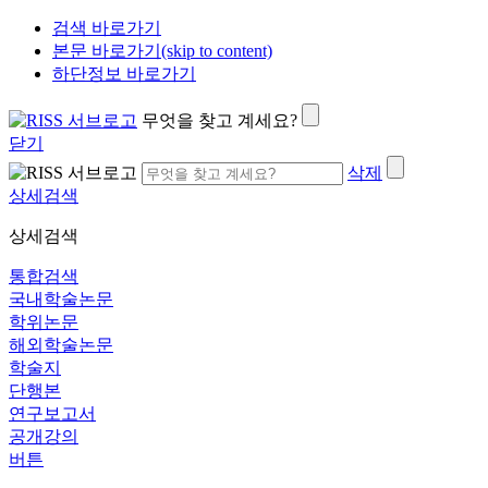
검색 바로가기
본문 바로가기(skip to content)
하단정보 바로가기
무엇을 찾고 계세요?
닫기
삭제
상세검색
상세검색
통합검색
국내학술논문
학위논문
해외학술논문
학술지
단행본
연구보고서
공개강의
버튼