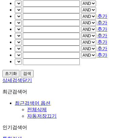
추가
추가
추가
추가
추가
추가
추가
상세검색닫기
최근검색어
최근검색어 옵션
전체삭제
자동저장끄기
인기검색어