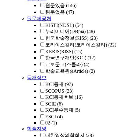
원문있음
(146)
원문없음
(47)
원문제공처
KISTI(NDSL)
(54)
누리미디어(DBpia)
(48)
한국학술정보(KISS)
(23)
코리아스칼라(코리아스칼라)
(22)
KERIS(RISS)
(15)
한국연구재단(KCI)
(12)
교보문고(스콜라)
(4)
학술교육원(eArticle)
(2)
등재정보
KCI등재
(97)
SCOPUS
(33)
KCI등재후보
(16)
SCIE
(6)
KCI우수등재
(5)
ESCI
(4)
02
(1)
학술지명
대한영상의학회지
(28)