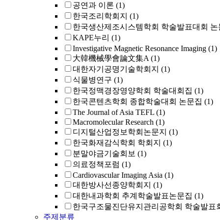
공연과 이론
(1)
한국조리학회지
(1)
한국생산제조시스템학회 학술발표대회 논
KAPE누리
(1)
Investigative Magnetic Resonance Imaging
(1)
大韓機械學會論文集A
(1)
대한자기공명기술학회지
(1)
식물병연구
(1)
한국정맥경장영양학회 학술대회집
(1)
한국콘텐츠학회 종합학술대회 논문집
(1)
The Journal of Asia TEFL
(1)
Macromolecular Research
(1)
디지털산업정보학회논문지
(1)
한국화재감식학회 학회지
(1)
분말야금기술회보
(1)
의료정책포럼
(1)
Cardiovascular Imaging Asia
(1)
대한방사선종양학회지
(1)
대한내과학회 추계학술발표논문집
(1)
한국구조물진단유지관리공학회 학술발표회
주제분류