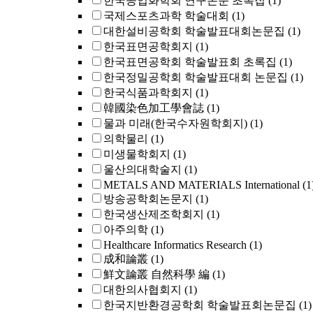
한국공업화학회 연구논문 초록집
(1)
국제스포츠과학 학술대회
(1)
대한설비공학회 학술발표대회논문집
(1)
한국표면공학회지
(1)
한국표면공학회 학술발표회 초록집
(1)
한국정밀공학회 학술발표대회 논문집
(1)
한국식품과학회지
(1)
韓國染色加工學會誌
(1)
물과 미래(한국수자원학회지)
(1)
의학물리
(1)
미생물학회지
(1)
울산의대학술지
(1)
METALS AND MATERIALS International
(1
방송공학회논문지
(1)
한국생산제조학회지
(1)
아주의학
(1)
Healthcare Informatics Research
(1)
成和論叢
(1)
鮮文論叢 自然科學 編
(1)
대한의사협회지
(1)
한국지반환경공학회 학술발표회논문집
(1)