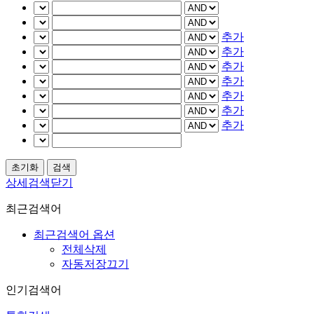
추가
추가
추가
추가
추가
추가
추가
상세검색닫기
최근검색어
최근검색어 옵션
전체삭제
자동저장끄기
인기검색어