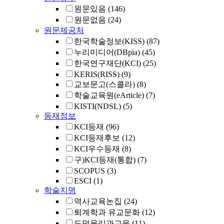
원문있음
(146)
원문없음
(24)
원문제공처
한국학술정보(KISS)
(87)
누리미디어(DBpia)
(45)
한국연구재단(KCI)
(25)
KERIS(RISS)
(9)
교보문고(스콜라)
(8)
학술교육원(eArticle)
(7)
KISTI(NDSL)
(5)
등재정보
KCI등재
(96)
KCI등재후보
(12)
KCI우수등재
(8)
구)KCI등재(통합)
(7)
SCOPUS
(3)
ESCI
(1)
학술지명
역사교육논집
(24)
퇴계학과 유교문화
(12)
도덕윤리과교육
(11)