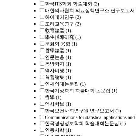
한국ITS학회 학술대회
(2)
대한의사협회 의료정책연구소 연구보고서
하이데거연구
(2)
조리교육연구
(2)
敎育論叢
(1)
學生指導硏究
(1)
문화와 융합
(1)
哲學論叢
(1)
인문논총
(1)
동방학지
(1)
역사비평
(1)
首善論集
(1)
연세의대논문집
(1)
한국기상학회 학술대회 논문집
(1)
哲學
(1)
역사학보
(1)
한국보건사회연구원 연구보고서
(1)
Communications for statistical applications and
한국경영정보학회 학술대회논문집
(1)
안동사학
(1)