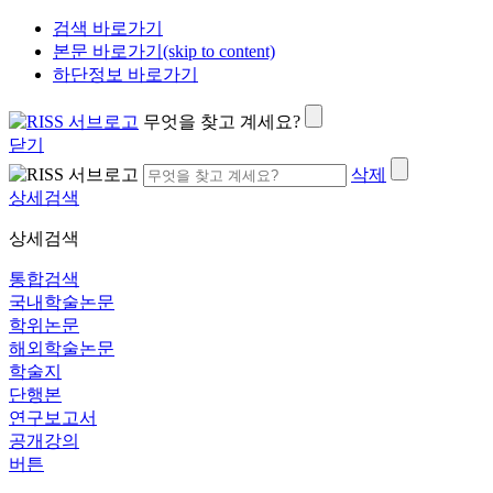
검색 바로가기
본문 바로가기(skip to content)
하단정보 바로가기
무엇을 찾고 계세요?
닫기
삭제
상세검색
상세검색
통합검색
국내학술논문
학위논문
해외학술논문
학술지
단행본
연구보고서
공개강의
버튼