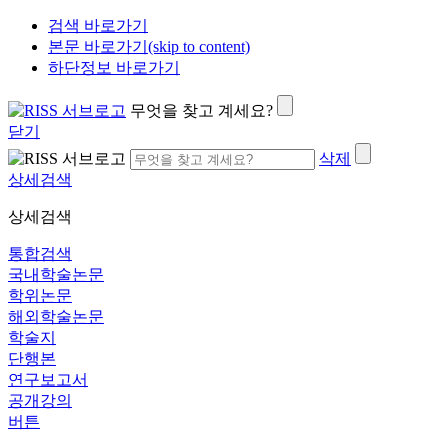
검색 바로가기
본문 바로가기(skip to content)
하단정보 바로가기
무엇을 찾고 계세요?
닫기
삭제
상세검색
상세검색
통합검색
국내학술논문
학위논문
해외학술논문
학술지
단행본
연구보고서
공개강의
버튼