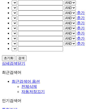
추가
추가
추가
추가
추가
추가
추가
상세검색닫기
최근검색어
최근검색어 옵션
전체삭제
자동저장끄기
인기검색어