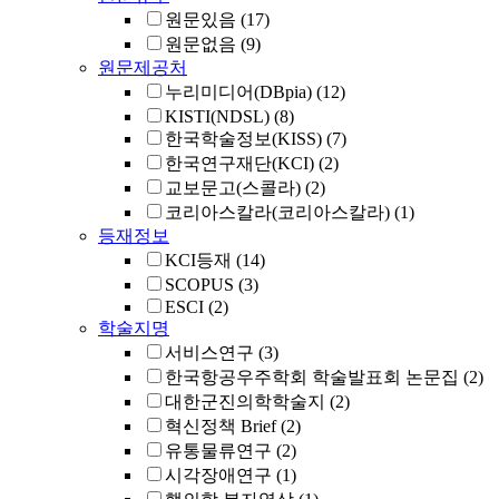
원문있음
(17)
원문없음
(9)
원문제공처
누리미디어(DBpia)
(12)
KISTI(NDSL)
(8)
한국학술정보(KISS)
(7)
한국연구재단(KCI)
(2)
교보문고(스콜라)
(2)
코리아스칼라(코리아스칼라)
(1)
등재정보
KCI등재
(14)
SCOPUS
(3)
ESCI
(2)
학술지명
서비스연구
(3)
한국항공우주학회 학술발표회 논문집
(2)
대한군진의학학술지
(2)
혁신정책 Brief
(2)
유통물류연구
(2)
시각장애연구
(1)