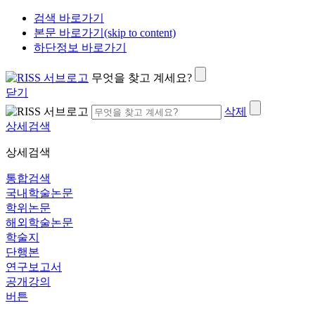
검색 바로가기
본문 바로가기(skip to content)
하단정보 바로가기
무엇을 찾고 계세요?
닫기
삭제
상세검색
상세검색
통합검색
국내학술논문
학위논문
해외학술논문
학술지
단행본
연구보고서
공개강의
버튼