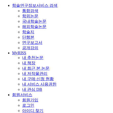
학술연구정보서비스 검색
통합검색
학위논문
국내학술논문
해외학술논문
학술지
단행본
연구보고서
공개강의
MyRISS
내 추천논문
내 책장
내 최근 본 논문
내 저작물관리
내 구매·신청 현황
내 서비스 사용권한
내 관심 DB
회원서비스
회원가입
로그인
아이디 찾기