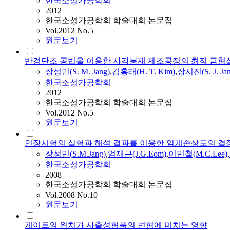
한국소성가공학회
2012
한국소성가공학회 학술대회 논문집
Vol.2012 No.5
원문보기
반경단조 공법을 이용한 사각봉재 제조공정의 최적 금형
장성민
(
S.
M.
Jang
)
,
김홍태(H. T. Kim)
,
장시진(
S.
J.
Ja
한국소성가공학회
2012
한국소성가공학회 학술대회 논문집
Vol.2012 No.5
원문보기
인장시험의 실험과 해석 결과를 이용한 임계손상도의 결
장성민
(
S.
M.
Jang
)
,
엄재근(J.G.Eom)
,
이민철(
M.
C.Lee)
,
한국소성가공학회
2008
한국소성가공학회 학술대회 논문집
Vol.2008 No.10
원문보기
게이트의 위치가 사출성형품의 변형에 미치는 영향