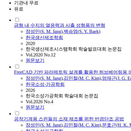
기관내 무료
유료
금형 내 수지의 열응력과 사출 성형품의 변형
장성민
(
S.
M.
Jang
)
,
백승엽(
S.
Y. Baek)
한국생산제조학회
2020
한국생산제조시스템학회 학술발표대회 논문집
Vol.2020 No.12
원문보기
FreeCAD 기반 파라메트릭 설계를 활용한 허브베어링용 
장성민
(
S.
M.
Jang
)
,
김민철(
M.
C. Kim)
,
엄재근(J. G. E
한국소성·가공학회
2026
한국소성가공학회 학술대회 논문집
Vol.2026 No.4
원문보기
공작기계용 스핀들의 소재 제조를 위한 반경단조 공법
장성민
(
S.
M.
Jang
)
,
김민철(
M.
C. Kim)
,
문호근(H. K. 