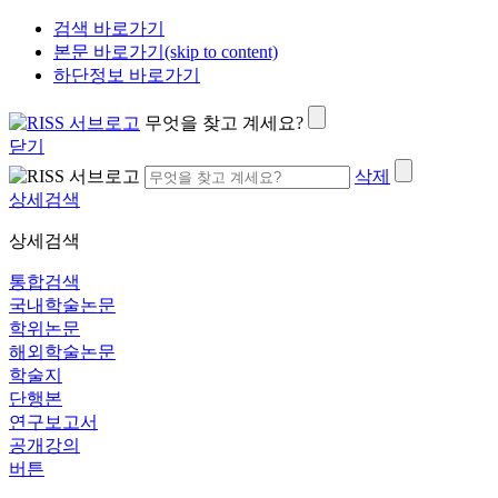
검색 바로가기
본문 바로가기(skip to content)
하단정보 바로가기
무엇을 찾고 계세요?
닫기
삭제
상세검색
상세검색
통합검색
국내학술논문
학위논문
해외학술논문
학술지
단행본
연구보고서
공개강의
버튼