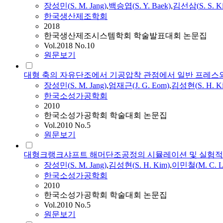
장성민
(
S.
M.
Jang
)
,
백승엽(
S.
Y. Baek)
,
김선삼(
S.
S.
K
한국생산제조학회
2018
한국생산제조시스템학회 학술발표대회 논문집
Vol.2018 No.10
원문보기
대형 축의 자유단조에서 기공압착 관점에서 일반 프레스
장성민
(
S.
M.
Jang
)
,
엄재근(J. G. Eom)
,
김성현(
S.
H. K
한국소성가공학회
2010
한국소성가공학회 학술대회 논문집
Vol.2010 No.5
원문보기
대형크랭크샤프트 해머단조공정의 시뮬레이션 및 실험적
장성민
(
S.
M.
Jang
)
,
김성현(
S.
H. Kim)
,
이민철(
M.
C. L
한국소성가공학회
2010
한국소성가공학회 학술대회 논문집
Vol.2010 No.5
원문보기