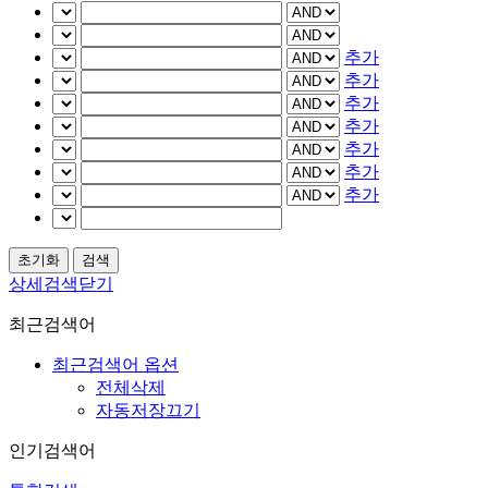
추가
추가
추가
추가
추가
추가
추가
상세검색닫기
최근검색어
최근검색어 옵션
전체삭제
자동저장끄기
인기검색어