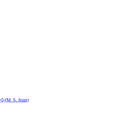
수(
M.
S.
Joun)