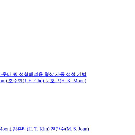
아웃터 링 성형해석용 형상 자동 생성 기법
om)
,
조주현(J. H. Cho)
,
문호근(H. K. Moon)
Moon)
,
김홍태(H. T. Kim)
,
전만수(
M.
S.
Joun)