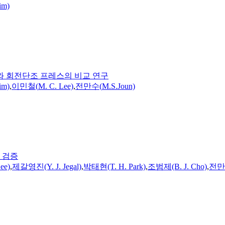
im)
와 회전단조 프레스의 비교 연구
im)
,
이민철(
M.
C. Lee)
,
전만수(
M.
S.
Joun)
 검증
ee)
,
제갈영진(Y. J. Jegal)
,
박태현(T. H. Park)
,
조범제(B. J. Cho)
,
전만