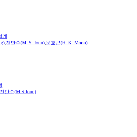
설계
ng
)
,
전만수(
M.
S.
Joun)
,
문호근(H. K. Moon)
정
전만수(
M.
S.
Joun)