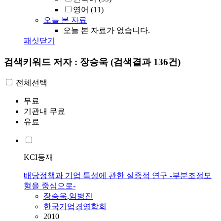
영어
(11)
오늘 본 자료
오늘 본 자료가 없습니다.
패싯닫기
검색키워드
저자 : 장승욱
(검색결과 136건)
전체선택
무료
기관내 무료
유료
KCI등재
배당정책과 기업 특성에 관한 실증적 연구 -부분조정모
형을 중심으로-
장승욱
,
임병진
한국기업경영학회
2010