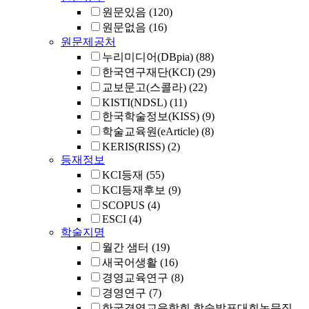
원문있음
(120)
원문없음
(16)
원문제공처
누리미디어(DBpia)
(88)
한국연구재단(KCI)
(29)
교보문고(스콜라)
(22)
KISTI(NDSL)
(11)
한국학술정보(KISS)
(9)
학술교육원(eArticle)
(8)
KERIS(RISS)
(2)
등재정보
KCI등재
(55)
KCI등재후보
(9)
SCOPUS
(4)
ESCI
(4)
학술지명
월간 샘터
(19)
새국어생활
(16)
경영교육연구
(8)
경영연구
(7)
한국경영교육학회 학술발표대회논문집