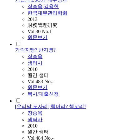
장승욱
,
김용현
한국재무관리학회
2013
財務管理硏究
Vol.30 No.1
원문보기
가락지빵? 반지빵?
장승욱
샘터사
2010
월간 샘터
Vol.483 No.-
원문보기
복사/대출신청
[우리말 도사리] 책머리? 책꼬리?
장승욱
샘터사
2010
월간 샘터
Vol.484 No.-