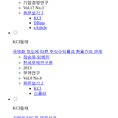
기업경영연구
Vol.17 No.3
원문보기
3
KCI
DBpia
eArticle
KCI등재
국제화 정도에 따른 주식수익률과 환율간의 관계
장승욱
,
임병진
한국무역연구원
2013
무역연구
Vol.9 No.4
원문보기
2
KCI
스콜라
KCI등재
기업의 ESG와 재무성과