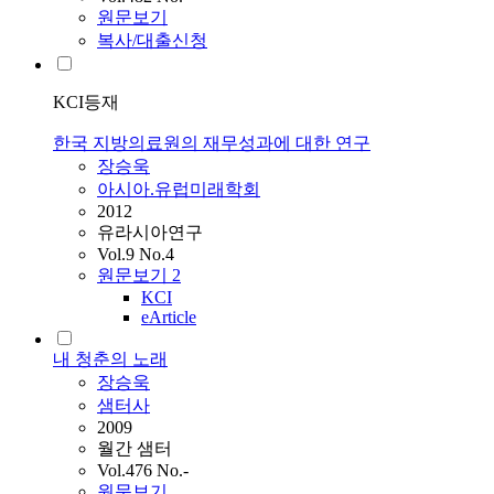
원문보기
복사/대출신청
KCI등재
한국 지방의료원의 재무성과에 대한 연구
장승욱
아시아.유럽미래학회
2012
유라시아연구
Vol.9 No.4
원문보기
2
KCI
eArticle
내 청춘의 노래
장승욱
샘터사
2009
월간 샘터
Vol.476 No.-
원문보기