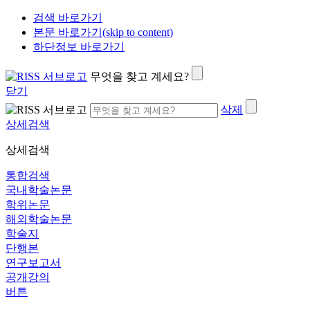
검색 바로가기
본문 바로가기(skip to content)
하단정보 바로가기
무엇을 찾고 계세요?
닫기
삭제
상세검색
상세검색
통합검색
국내학술논문
학위논문
해외학술논문
학술지
단행본
연구보고서
공개강의
버튼