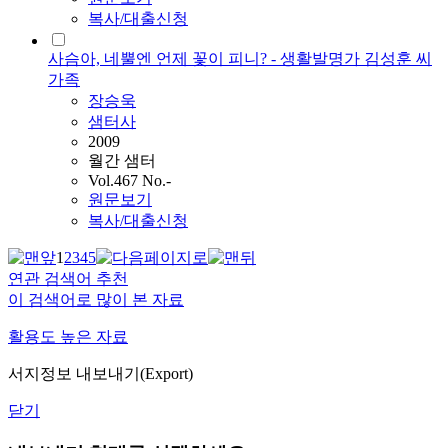
복사/대출신청
사슴아, 네뿔엔 언제 꽃이 피니? - 생활발명가 김성훈 씨
가족
장승욱
샘터사
2009
월간 샘터
Vol.467 No.-
원문보기
복사/대출신청
1
2
3
4
5
연관 검색어 추천
이 검색어로 많이 본 자료
활용도 높은 자료
서지정보 내보내기(Export)
닫기