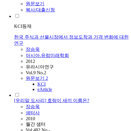
원문보기
복사/대출신청
KCI등재
한국 주식과 선물시장에서 정보도착과 가격 변화에 대한
연구
장승욱
아시아.유럽미래학회
2012
유라시아연구
Vol.9 No.2
원문보기
2
KCI
eArticle
[우리말 도사리] 호랑이 새끼 이름은?
장승욱
샘터사
2010
월간 샘터
Vol.482 No.-