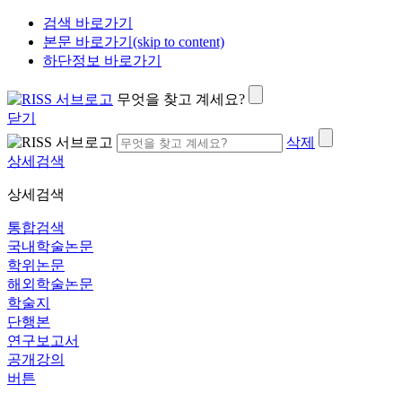
검색 바로가기
본문 바로가기(skip to content)
하단정보 바로가기
무엇을 찾고 계세요?
닫기
삭제
상세검색
상세검색
통합검색
국내학술논문
학위논문
해외학술논문
학술지
단행본
연구보고서
공개강의
버튼