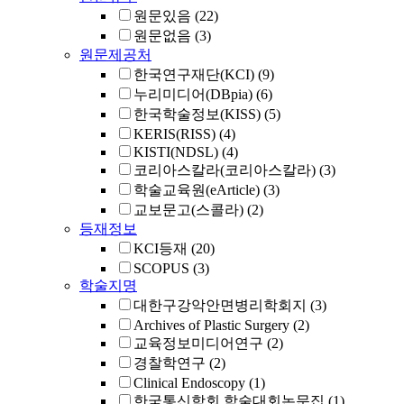
원문있음
(22)
원문없음
(3)
원문제공처
한국연구재단(KCI)
(9)
누리미디어(DBpia)
(6)
한국학술정보(KISS)
(5)
KERIS(RISS)
(4)
KISTI(NDSL)
(4)
코리아스칼라(코리아스칼라)
(3)
학술교육원(eArticle)
(3)
교보문고(스콜라)
(2)
등재정보
KCI등재
(20)
SCOPUS
(3)
학술지명
대한구강악안면병리학회지
(3)
Archives of Plastic Surgery
(2)
교육정보미디어연구
(2)
경찰학연구
(2)
Clinical Endoscopy
(1)
한국통신학회 학술대회논문집
(1)