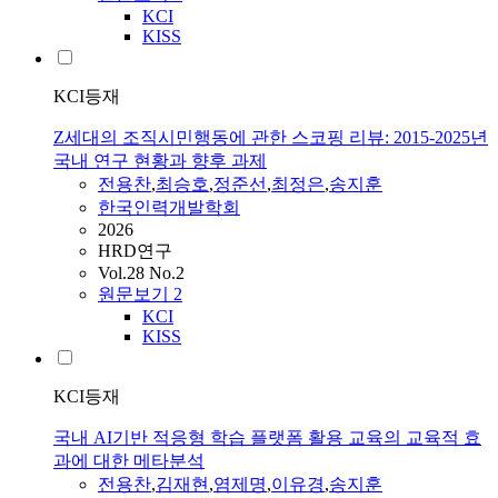
KCI
KISS
KCI등재
Z세대의 조직시민행동에 관한 스코핑 리뷰: 2015-2025년
국내 연구 현황과 향후 과제
전용찬
,
최승호
,
정준선
,
최정은
,
송지훈
한국인력개발학회
2026
HRD연구
Vol.28 No.2
원문보기
2
KCI
KISS
KCI등재
국내 AI기반 적응형 학습 플랫폼 활용 교육의 교육적 효
과에 대한 메타분석
전용찬
,
김재현
,
염제명
,
이유경
,
송지훈