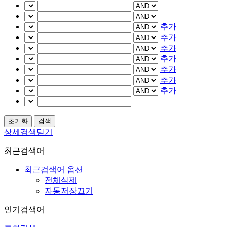
추가
추가
추가
추가
추가
추가
추가
상세검색닫기
최근검색어
최근검색어 옵션
전체삭제
자동저장끄기
인기검색어