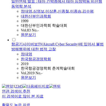
일반연제 발표 : 태아 긴박증에서 태아 심장박동 비선형
동역학 분석
정대영
,
심영보
,
이상훈
,
신종철
,
이종승
,
김수평
대한산부인과학회
1999
대한산부인과학회 학술대회
Vol.83 No.-
원문보기
항공기사이버보안(Aircraft Cyber Security)에 있어서 불법
방해행위에 대한 법적 고찰
정대영
한국항공경영학회
2019
한국항공경영학회 춘계학술대회
Vol.2019 No.-
원문보기
1
2
3
4
5
연관 검색어 추천
이 검색어로 많이 본 자료
활용도 높은 자료