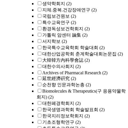
생약학회지
(2)
지체.중복.건강장애연구
(2)
국립보건원보
(2)
특수교육연구
(2)
환경독성보건학회지
(2)
가톨릭 암센터 論集
(2)
서지학보
(2)
한국특수교육학회 학술대회
(2)
대한산업공학회 춘계학술대회논문집
(2)
大韓韓方內科學會誌
(2)
대한수의사회지
(2)
Archives of Pharmacal Research
(2)
延世經濟硏究
(2)
순천향 인문과학논총
(2)
Biomolecules & Therapeutics(구 응용약물학
회지)
(2)
대한폐경학회지
(2)
한국생명과학회 학술발표회
(2)
한국지리정보학회지
(2)
기초조형학연구
(2)