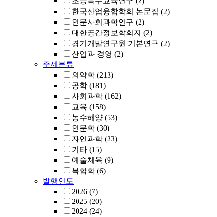
초등특수교육연구
(2)
한국산업융합학회 논문집
(2)
인문사회과학연구
(2)
대한공간정보학회지
(2)
경기개발연구원 기본연구
(2)
산업과 경영
(2)
주제분류
의약학
(213)
공학
(181)
사회과학
(162)
교육
(158)
농수해양
(53)
인문학
(30)
자연과학
(23)
기타
(15)
예술체육
(9)
복합학
(6)
발행연도
2026
(7)
2025
(20)
2024
(24)