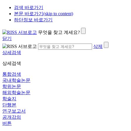
검색 바로가기
본문 바로가기(skip to content)
하단정보 바로가기
무엇을 찾고 계세요?
닫기
삭제
상세검색
상세검색
통합검색
국내학술논문
학위논문
해외학술논문
학술지
단행본
연구보고서
공개강의
버튼