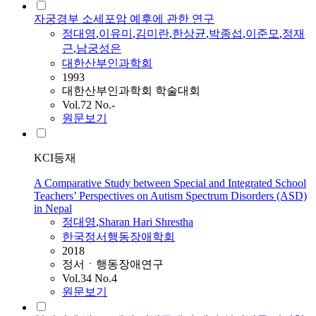
자궁경부 소세포암 예후에 관한 연구
정대영
,
이유미
,
김미란
,
한상균
,
박종섭
,
이준모
,
정재
근
,
남궁성은
대한산부인과학회
1993
대한산부인과학회 학술대회
Vol.72 No.-
원문보기
KCI등재
A Comparative Study between Special and Integrated School
Teachers’ Perspectives on Autism Spectrum Disorders (ASD)
in Nepal
정대영
,
Sharan Hari Shrestha
한국정서행동장애학회
2018
정서ㆍ행동장애연구
Vol.34 No.4
원문보기