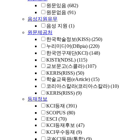
원문있음
(682)
원문없음
(91)
음성지원유무
음성 지원
(1)
원문제공처
한국학술정보(KISS)
(250)
누리미디어(DBpia)
(220)
한국연구재단(KCI)
(148)
KISTI(NDSL)
(115)
교보문고(스콜라)
(107)
KERIS(RISS)
(50)
학술교육원(eArticle)
(15)
코리아스칼라(코리아스칼라)
(10)
KERIS(RISS)
(9)
등재정보
KCI등재
(391)
SCOPUS
(80)
ESCI
(70)
KCI등재후보
(47)
KCI우수등재
(9)
구)KCI등재(통합)
(9)