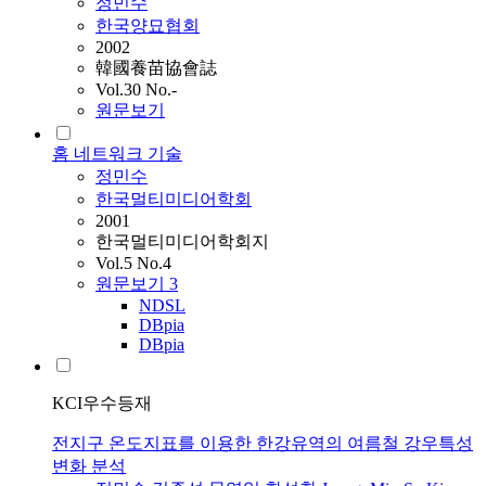
정민수
한국양묘협회
2002
韓國養苗協會誌
Vol.30 No.-
원문보기
홈 네트워크 기술
정민수
한국멀티미디어학회
2001
한국멀티미디어학회지
Vol.5 No.4
원문보기
3
NDSL
DBpia
DBpia
KCI우수등재
전지구 온도지표를 이용한 한강유역의 여름철 강우특성
변화 분석