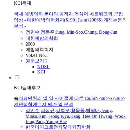
KCI등재
국내 예방의학 분야의 공저자.핵심어 네트워크와 군집
양상 - 대한예방의학회지($1991{\sim}2006$) 게재논문의
분석 -
정민수
,
정동준
,
Jung, Min-Soo
,
Chung, Dong-Jun
대한예방의학회
2008
예방의학회지
Vol.41 No.1
원문보기
2
NDSL
KCI
KCI등재후보
습식표면처리 및 열 사이클에 따른 Cu/SiN<sub>x</sub>
계면접착에너지 평가 및 분석
정민수
,
김정규
,
강희오
,
황욱중
,
박영배
,
Jeong,
Minsu
,
Kim, Jeong-Kyu
,
Kang, Hee-Oh
,
Hwang, Wook-
Jung
,
Park, Young-Bae
한국마이크로전자및패키징학회