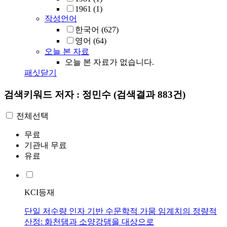
1961
(1)
작성언어
한국어
(627)
영어
(64)
오늘 본 자료
오늘 본 자료가 없습니다.
패싯닫기
검색키워드
저자 : 정민수
(검색결과 883건)
전체선택
무료
기관내 무료
유료
KCI등재
단일 저수량 인자 기반 수문학적 가뭄 임계치의 정량적
산정: 화천댐과 소양강댐을 대상으로