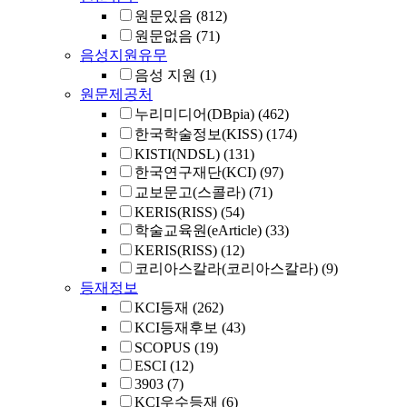
원문있음
(812)
원문없음
(71)
음성지원유무
음성 지원
(1)
원문제공처
누리미디어(DBpia)
(462)
한국학술정보(KISS)
(174)
KISTI(NDSL)
(131)
한국연구재단(KCI)
(97)
교보문고(스콜라)
(71)
KERIS(RISS)
(54)
학술교육원(eArticle)
(33)
KERIS(RISS)
(12)
코리아스칼라(코리아스칼라)
(9)
등재정보
KCI등재
(262)
KCI등재후보
(43)
SCOPUS
(19)
ESCI
(12)
3903
(7)
KCI우수등재
(6)