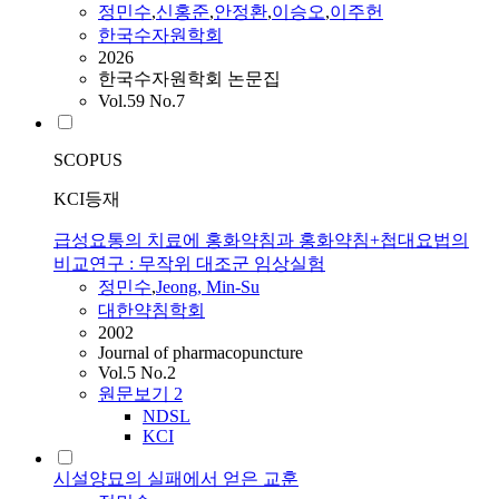
정민수
,
신홍준
,
안정환
,
이승오
,
이주헌
한국수자원학회
2026
한국수자원학회 논문집
Vol.59 No.7
SCOPUS
KCI등재
급성요통의 치료에 홍화약침과 홍화약침+첩대요법의
비교연구 : 무작위 대조군 임상실험
정민수
,
Jeong, Min-Su
대한약침학회
2002
Journal of pharmacopuncture
Vol.5 No.2
원문보기
2
NDSL
KCI
시설양묘의 실패에서 얻은 교훈