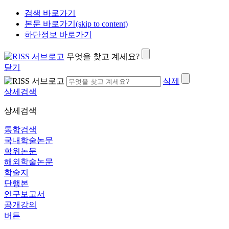
검색 바로가기
본문 바로가기(skip to content)
하단정보 바로가기
무엇을 찾고 계세요?
닫기
삭제
상세검색
상세검색
통합검색
국내학술논문
학위논문
해외학술논문
학술지
단행본
연구보고서
공개강의
버튼