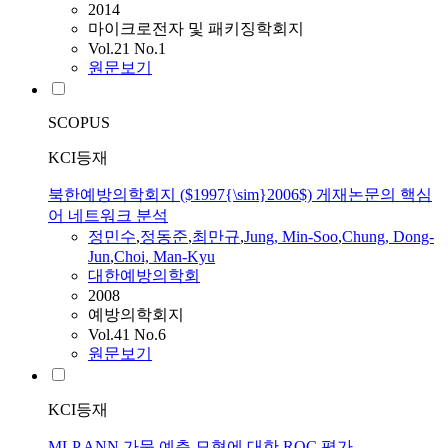
2014
마이크로전자 및 패키징학회지
Vol.21 No.1
원문보기
SCOPUS
KCI등재
북한예방의학회지 ($1997{\sim}2006$) 게재논문의 핵심
어 네트워크 분석
정민수
,
정동준
,
최만규
,
Jung, Min-Soo
,
Chung, Dong-
Jun
,
Choi, Man-Kyu
대한예방의학회
2008
예방의학회지
Vol.41 No.6
원문보기
KCI등재
MLP ANN 가뭄 예측 모형에 대한 ROC 평가